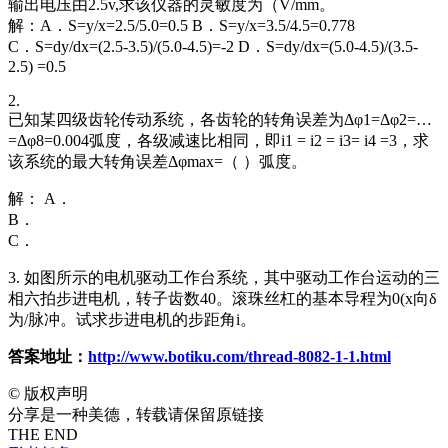
输出电压由2.5v,求该仪器的灵敏度为（V/mm。
解：A．S=y/x=2.5/5.0=0.5 B．S=y/x=3.5/4.5=0.778
C．S=dy/dx=(2.5-3.5)/(5.0-4.5)=-2 D．S=dy/dx=(5.0-4.5)/(3.5-
2.5) =0.5
2.
已知某四级齿轮传动系统，各齿轮的转角误差为Δφ1=Δφ2=…
=Δφ8=0.004弧度，各级减速比相同，即i1 = i2 = i3= i4 =3，求
该系统的最大转角误差Δφmax=（ ）弧度。
解： A．
B．
C．
3. 如图所示的电机驱动工作台系统，其中驱动工作台运动的三
相六拍步进电机，转子齿数40。滚珠丝杠的基本导程为0(x向δ
为/脉冲。试求步进电机的步距角i。
答案地址：
http://www.botiku.com/thread-8082-1-1.html
©
版权声明
分享是一种美德，转载请保留原链接
THE END