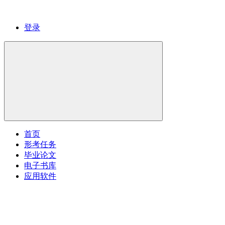
登录
首页
形考任务
毕业论文
电子书库
应用软件