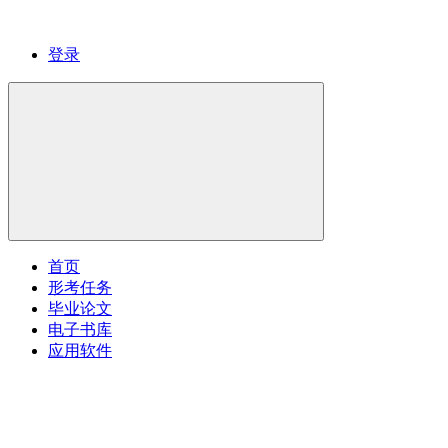
登录
首页
形考任务
毕业论文
电子书库
应用软件