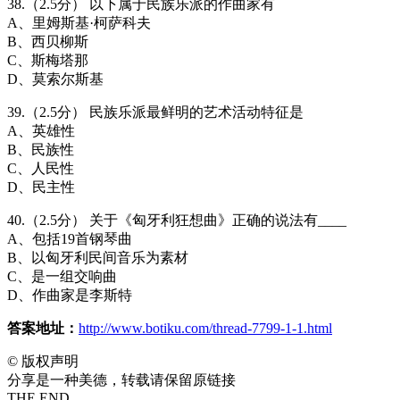
38.（2.5分） 以下属于民族乐派的作曲家有
A、里姆斯基·柯萨科夫
B、西贝柳斯
C、斯梅塔那
D、莫索尔斯基
39.（2.5分） 民族乐派最鲜明的艺术活动特征是
A、英雄性
B、民族性
C、人民性
D、民主性
40.（2.5分） 关于《匈牙利狂想曲》正确的说法有____
A、包括19首钢琴曲
B、以匈牙利民间音乐为素材
C、是一组交响曲
D、作曲家是李斯特
答案地址：
http://www.botiku.com/thread-7799-1-1.html
©
版权声明
分享是一种美德，转载请保留原链接
THE END