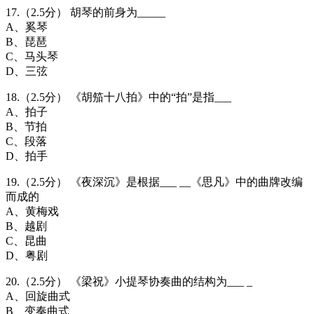
17.（2.5分） 胡琴的前身为_____
A、奚琴
B、琵琶
C、马头琴
D、三弦
18.（2.5分） 《胡笳十八拍》中的“拍”是指___
A、拍子
B、节拍
C、段落
D、拍手
19.（2.5分） 《夜深沉》是根据___ __《思凡》中的曲牌改编
而成的
A、黄梅戏
B、越剧
C、昆曲
D、粤剧
20.（2.5分） 《梁祝》小提琴协奏曲的结构为___ _
A、回旋曲式
B、变奏曲式