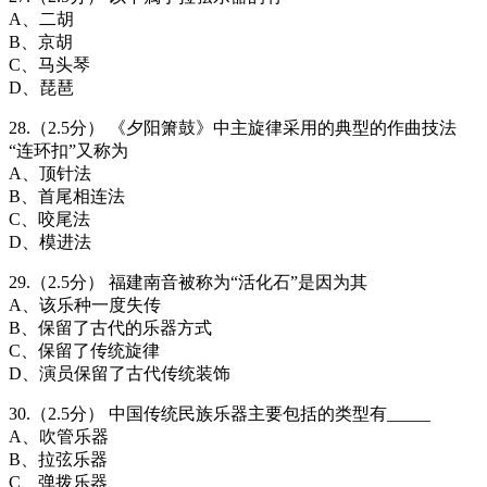
A、二胡
B、京胡
C、马头琴
D、琵琶
28.（2.5分） 《夕阳箫鼓》中主旋律采用的典型的作曲技法
“连环扣”又称为
A、顶针法
B、首尾相连法
C、咬尾法
D、模进法
29.（2.5分） 福建南音被称为“活化石”是因为其
A、该乐种一度失传
B、保留了古代的乐器方式
C、保留了传统旋律
D、演员保留了古代传统装饰
30.（2.5分） 中国传统民族乐器主要包括的类型有_____
A、吹管乐器
B、拉弦乐器
C、弹拨乐器