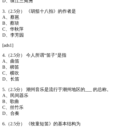
D、珠江三角洲
3.（2.5分） 《胡笳十八拍》的作者是
A、蔡邕
B、蔡琰
C、华秋萍
D、李芳园
[ads1]
4.（2.5分） 今人所谓“笛子”是指
A、曲笛
B、梆笛
C、横吹
D、长笛
5.（2.5分） 潮州音乐是流行于潮州地区的___ 的总称。
A、民间器乐
B、歌曲
C、丝竹乐
D、合奏
6.（2.5分） 《牧童短笛》的基本结构为