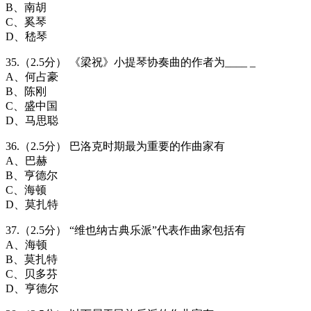
B、南胡
C、奚琴
D、嵇琴
35.（2.5分） 《梁祝》小提琴协奏曲的作者为____ _
A、何占豪
B、陈刚
C、盛中国
D、马思聪
36.（2.5分） 巴洛克时期最为重要的作曲家有
A、巴赫
B、亨德尔
C、海顿
D、莫扎特
37.（2.5分） “维也纳古典乐派”代表作曲家包括有
A、海顿
B、莫扎特
C、贝多芬
D、亨德尔