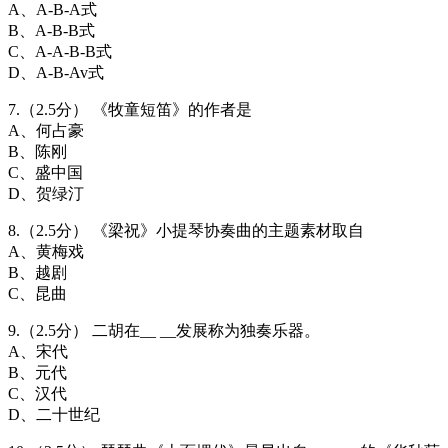
A、A-B-A式
B、A-B-B式
C、A-A-B-B式
D、A-B-Av式
7.（2.5分） 《牧童短笛》的作者是
A、何占豪
B、陈刚
C、盛中国
D、贺绿汀
8.（2.5分） 《梁祝》小提琴协奏曲的主题素材取自
A、黄梅戏
B、越剧
C、昆曲
9.（2.5分） 二胡在__ __发展称为独奏乐器。
A、宋代
B、元代
C、汉代
D、二十世纪