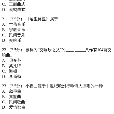
C、三部曲式
D、奏鸣曲式
21.（2.5分） 《哈里路亚》属于
A、世俗音乐
B、宗教音乐
C、民间音乐
D、交响乐
22.（2.5分） 被称为“交响乐之父”的____ _____共作有104首交
响曲。
A、贝多芬
B、莫扎特
C、海顿
D、李斯特
23.（2.5分） 小夜曲源于中世纪欧洲行吟诗人演唱的一种
A、叙事曲
B、摇篮曲
C、民间歌曲
D、爱情歌曲