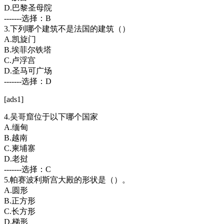
D.巴黎圣母院
-------选择：B
3.下列哪个建筑不是法国的建筑（）
A.凯旋门
B.埃菲尔铁塔
C.卢浮宫
D.圣马可广场
-------选择：D
[ads1]
4.吴哥窟位于以下哪个国家
A.缅甸
B.越南
C.柬埔寨
D.老挝
-------选择：C
5.帕赛波利斯宫大殿的形状是（）。
A.圆形
B.正方形
C.长方形
D.梯形