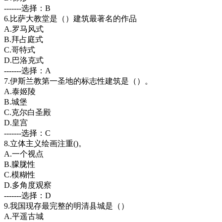
-------选择：B
6.比萨大教堂是（）建筑最著名的作品
A.罗马风式
B.拜占庭式
C.哥特式
D.巴洛克式
-------选择：A
7.伊斯兰教第一圣地的标志性建筑是（）。
A.泰姬陵
B.城堡
C.克尔白圣殿
D.皇宫
-------选择：C
8.立体主义绘画注重()。
A.一个视点
B.朦胧性
C.模糊性
D.多角度观察
-------选择：D
9.我国现存最完整的明清县城是（）
A.平遥古城