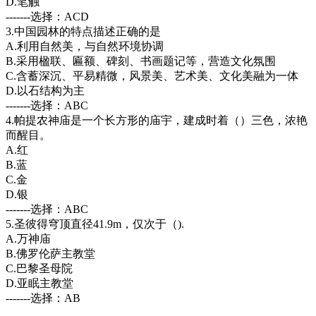
D.笔触
-------选择：ACD
3.中国园林的特点描述正确的是
A.利用自然美，与自然环境协调
B.采用楹联、匾额、碑刻、书画题记等，营造文化氛围
C.含蓄深沉、平易精微，风景美、艺术美、文化美融为一体
D.以石结构为主
-------选择：ABC
4.帕提农神庙是一个长方形的庙宇，建成时着（）三色，浓艳
而醒目。
A.红
B.蓝
C.金
D.银
-------选择：ABC
5.圣彼得穹顶直径41.9m，仅次于（).
A.万神庙
B.佛罗伦萨主教堂
C.巴黎圣母院
D.亚眠主教堂
-------选择：AB