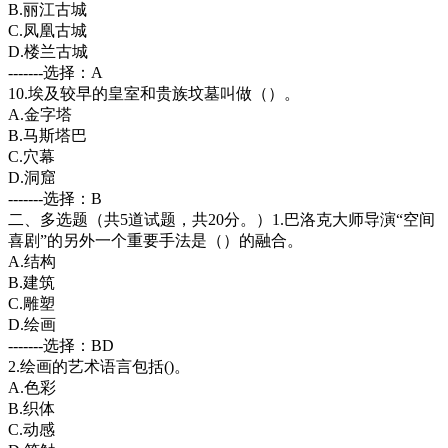
B.丽江古城
C.凤凰古城
D.楼兰古城
-------选择：A
10.埃及较早的皇室和贵族坟墓叫做（）。
A.金字塔
B.马斯塔巴
C.穴幕
D.洞窟
-------选择：B
二、多选题（共5道试题，共20分。）1.巴洛克大师导演“空间
喜剧”的另外一个重要手法是（）的融合。
A.结构
B.建筑
C.雕塑
D.绘画
-------选择：BD
2.绘画的艺术语言包括()。
A.色彩
B.织体
C.动感