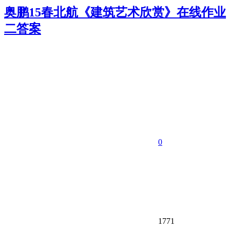
奥鹏15春北航《建筑艺术欣赏》在线作业
二答案
0
1771