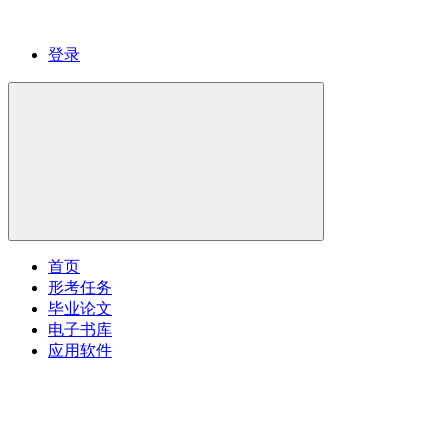
登录
首页
形考任务
毕业论文
电子书库
应用软件