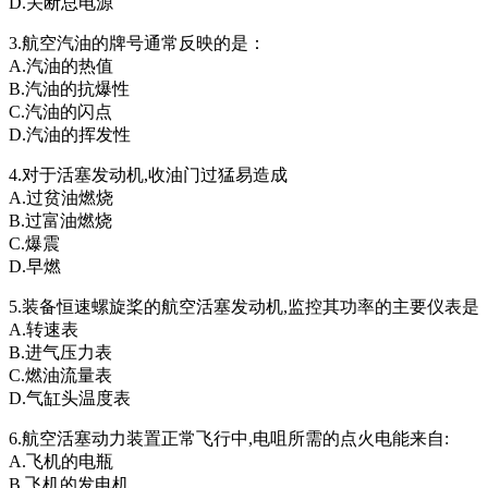
D.关断总电源
3.航空汽油的牌号通常反映的是：
A.汽油的热值
B.汽油的抗爆性
C.汽油的闪点
D.汽油的挥发性
4.对于活塞发动机,收油门过猛易造成
A.过贫油燃烧
B.过富油燃烧
C.爆震
D.早燃
5.装备恒速螺旋桨的航空活塞发动机,监控其功率的主要仪表是
A.转速表
B.进气压力表
C.燃油流量表
D.气缸头温度表
6.航空活塞动力装置正常飞行中,电咀所需的点火电能来自:
A.飞机的电瓶
B.飞机的发电机