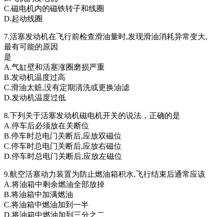
C.磁电机内的磁铁转子和线圈
D.起动线圈
7.活塞发动机在飞行前检查滑油量时,发现滑油消耗异常变大,
最有可能的原因
是
A.气缸壁和活塞涨圈磨损严重
B.发动机温度过高
C.滑油太赃,没有定期清洗或更换油滤
D.发动机温度过低
8.下列关于活塞发动机磁电机开关的说法，正确的是
A.停车后必须放在关断位
B.停车时总电门关断后,应放双磁位
C.停车时总电门关断后,应放右磁位
D.停车时总电门关断后,应放左磁位
9.航空活塞动力装置为防止燃油箱积水,飞行结束后通常应该
A.将油箱中剩余燃油全部放掉
B.将油箱中加满燃油
C.将油箱中燃油加到一半
D.将油箱中燃油加到三分之二