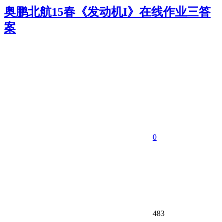
奥鹏北航15春《发动机I》在线作业三答
案
0
483