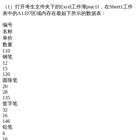
（1）打开考生文件夹下的Excel工作簿prac11，在Sheet1工作
表中的A1:D7区域内存在着如下所示的数据表：
编号
名称
单价
数量
110
钢笔
12
15
120
圆珠笔
20
28
135
签字笔
32
16
146
铅笔
6
16