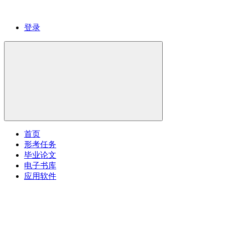
登录
首页
形考任务
毕业论文
电子书库
应用软件