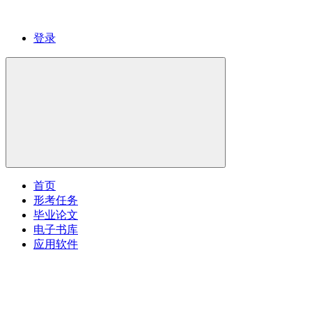
登录
首页
形考任务
毕业论文
电子书库
应用软件