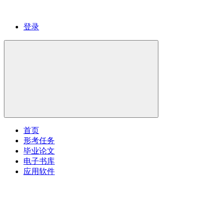
登录
首页
形考任务
毕业论文
电子书库
应用软件