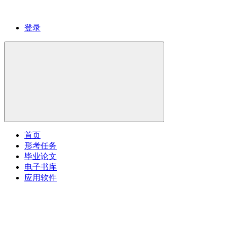
登录
首页
形考任务
毕业论文
电子书库
应用软件