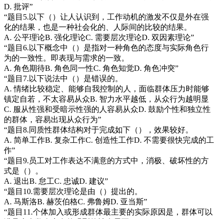
D. 批评”
“题目5.以下（）让人认识到，工作动机的激发不仅是外在强
化的结果，也是一种社会化的、人际间的比较的结果。
A. 公平理论B. 强化理论C. 需要层次理论D. 双因素理论”
“题目6.以下概念中（）是指对一种角色的态度与实际角色行
为的一致性。即表现与需求的一致。
A. 角色期待B. 角色同一性C. 角色知觉D. 角色冲突”
“题目7.以下说法中（）是错误的。
A. 情绪比较稳定、能够自我控制的人，面临群体压力时能够
镇定自若，不太容易从众B. 智力水平越低，从众行为越明显
C. 服从性强和受暗示性强的人容易从众D. 鼓励个性和独立性
的群体，容易出现从众行为”
“题目8.同质性群体结构对于完成如下（），效果较好。
A. 简单工作B. 复杂工作C. 创造性工作D. 不需要很快完成的工
作”
“题目9.员工对工作表达不满意的方式中，消极、破坏性的方
式是（）。
A. 退出B. 怠工C. 忠诚D. 建议”
“题目10.需要层次理论是由（）提出的。
A. 马斯洛B. 赫茨伯格C. 弗鲁姆D. 亚当斯”
“题目11.个体加入或形成群体最主要的实际原因是，群体可以