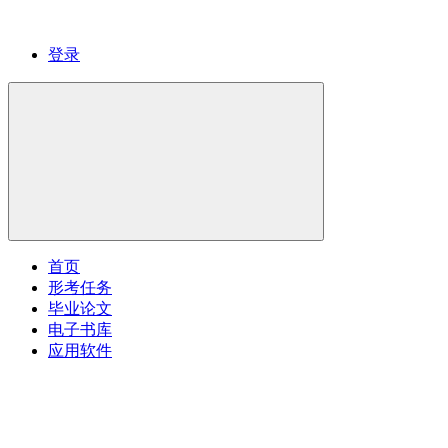
登录
首页
形考任务
毕业论文
电子书库
应用软件