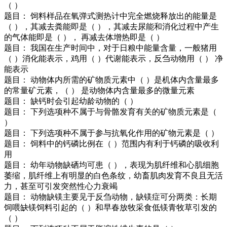
（ ）
题目： 饲料样品在氧弹式测热计中完全燃烧释放出的能量是
（ ），其减去粪能即是（ ），其减去尿能和消化过程中产生
的气体能即是（ ）， 再减去体增热即是（ ）
题目： 我国在生产时间中，对于日粮中能量含量，一般猪用
（ ）消化能表示，鸡用（ ）代谢能表示，反刍动物用（ ） 净
能表示
题目： 动物体内所需的矿物质元素中（ ）是机体内含量最多
的常量矿元素，（ ） 是动物体内含量最多的微量元素
题目： 缺钙时会引起幼龄动物的（ ）
题目： 下列选项种不属于与骨骼发育有关的矿物质元素是（
）
题目： 下列选项种不属于参与抗氧化作用的矿物元素是（ ）
题目： 饲料中的钙磷比例在（ ）范围内有利于钙磷的吸收利
用
题目： 幼年动物缺硒均可患（ ），表现为肌纤维和心肌细胞
萎缩，肌纤维上有明显的白色条纹，幼畜肌肉发育不良且无活
力，甚至可引发突然性心力衰竭
题目： 动物缺镁主要见于反刍动物，缺镁症可分两类：长期
饲喂缺镁饲料引起的（ ）和早春放牧采食低镁青牧草引发的
（ ）