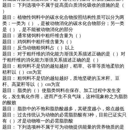
题目： 下列选项中不属于提高蛋白质消化吸收的措施的是（
）
题目： 植物性饲料中的碳水化合物按照结构性质可以分为两
类：一类为（ ），是被动物消化的碳水化合物部分；另一类
是（ ），是不能被动物消化的部分
题目： 通常猪饲料中粗纤维含量为（ ）
题目： 鸡饲料中粗纤维含量为（ ）
题目： 反刍动物粗饲料占（ ）以上
题目： 对于粗纤维的消化能力渐强关系描述正确的是（ ）对
于粗纤维的消化能力渐强关系描述正确的是（ ）
题目： 粗饲料不是切的越短越好，稻草、谷草等质地柔软的
秸秆以（ ）cm为宜
题目： 粗饲料不是切的越短越好，质地坚硬的玉米秆、豆
杆、高粱秆等以（ ）cm为宜
题目： 脂类的（ ）使脂类饲料在保存、加工过程中发生变
化，发生氧化作用，进而产生不良气味，这种现象称之为脂肪
的酸败
题目： 脂肪中的不饱和脂肪酸越多，其硬度越小，熔点越低
题目： 过去传统认为动物的必需脂肪酸有3种，目前已证实只
有（ ）才是动物唯一的必需脂肪酸
题目： 下列选项种不属于可为动物提供能量的营养物质的是