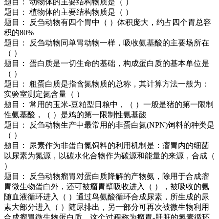
题目： 动物体的主要结构物质是（ ）
题目： 植物体的主要结构物质是（ ）
题目： 反刍动物有四个胃中（ ）体积庞大，约占四个胃总容
积的80%
题目： 反刍动物同单胃动物一样，吸收氨基酸的主要场所在
（ ）
题目： 蛋白质是一切生命的基础，构成蛋白质的基本单位是
（ ）
题目： 粗蛋白质是指含氮物质的总称，其计算方法一般为：
实验室测定氮含量（ ）
题目： 常用的玉米-豆粕型日粮中，（ ）一般是猪的第一限制
性氨基酸，（ ）是鸡的第一限制性氨基酸
题目： 反刍动物生产中最常用的非蛋白氮(NPN)饲料的种类是
（ ）
题目： 尿素作为非蛋白氮饲料的利用机制是：瘤胃内的细菌
以尿素为氮源，以碳水化合物作为碳源和能量的来源，合成（
）
题目： 反刍动物瘤胃对蛋白质降解的产物氨，除用于合成瘤
胃微生物蛋白外，还可被瘤胃壁吸收进入（ ），被吸收的氨
随血液循环进入（ ）通过鸟氨酸循环合成尿素，所生成的尿
素大部分进入（ ）随尿排出，另一部分可再次被微生物利用
合成瘤胃微生物蛋白质，这个过程称为瘤胃-肝脏的氮素循环