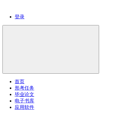
登录
首页
形考任务
毕业论文
电子书库
应用软件