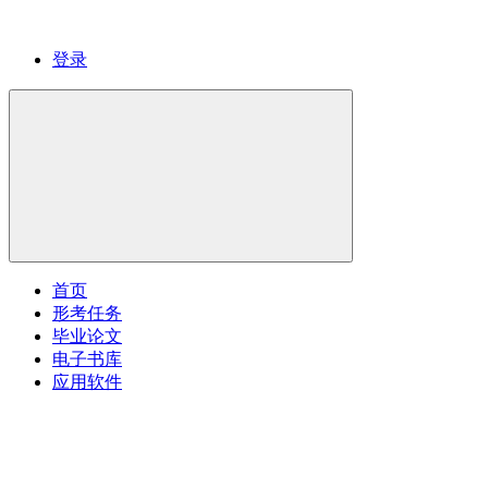
登录
首页
形考任务
毕业论文
电子书库
应用软件