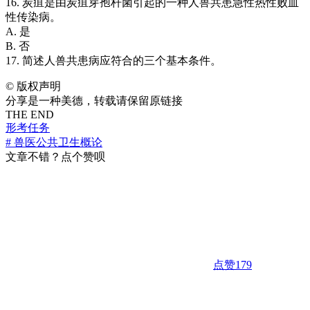
16. 炭疽是由炭疽芽孢杆菌引起的一种人兽共患急性热性败血
性传染病。
A. 是
B. 否
17. 简述人兽共患病应符合的三个基本条件。
©
版权声明
分享是一种美德，转载请保留原链接
THE END
形考任务
# 兽医公共卫生概论
文章不错？点个赞呗
点赞
179