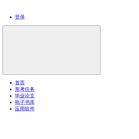
登录
首页
形考任务
毕业论文
电子书库
应用软件