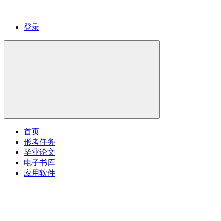
登录
首页
形考任务
毕业论文
电子书库
应用软件