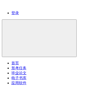
登录
首页
形考任务
毕业论文
电子书库
应用软件