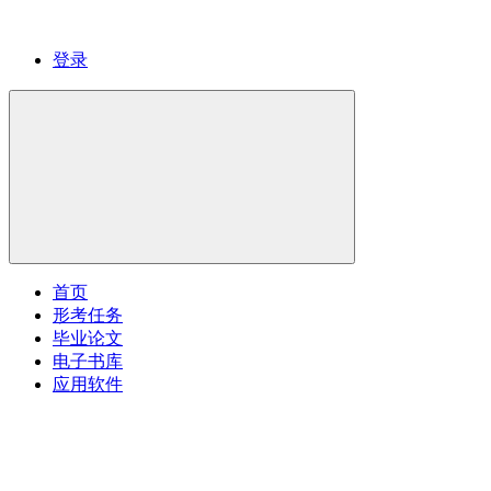
登录
首页
形考任务
毕业论文
电子书库
应用软件