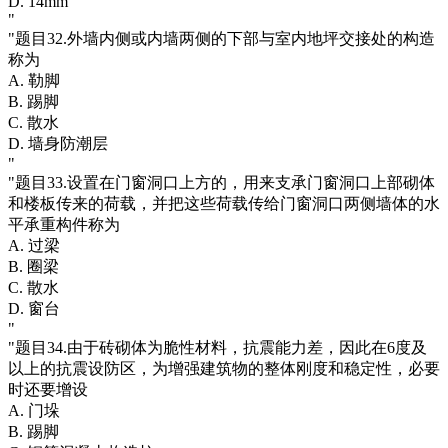
D. 14mm
"
"题目32.外墙内侧或内墙两侧的下部与室内地坪交接处的构造
称为
A. 勒脚
B. 踢脚
C. 散水
D. 墙身防潮层
"
"题目33.设置在门窗洞口上方的，用来支承门窗洞口上部砌体
和楼板传来的荷载，并把这些荷载传给门窗洞口两侧墙体的水
平承重构件称为
A. 过梁
B. 圈梁
C. 散水
D. 窗台
"
"题目34.由于砖砌体为脆性材料，抗震能力差，因此在6度及
以上的抗震设防区，为增强建筑物的整体刚度和稳定性，必要
时还要增设
A. 门垛
B. 踢脚