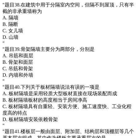
"题目38.在建筑中用于分隔室内空间，但隔不到屋顶，只有半
截的非承重墙称为
A. 隔墙
B. 隔断
C. 女儿墙
D. 山墙
"
"题目39.骨架隔墙主要分为两部分，分别是
A. 吊筋和面层
B. 骨架和面层
C. 吊筋和骨架
D. 内墙和外墙
"
"题目40.下列关于板材隔墙说法有误的一项是
A. 板材隔墙是采用轻质大型板材直接在现场装配而成
B. 板材隔墙板材的高度相当于房间净高
C. 板材隔墙具有自重轻、安装方便、施工速度快、工业化程
度高的特点
D. 板材隔墙安装依赖骨架
"
"题目41.楼板层一般由面层、附加层、结构层和顶棚层等几个
基本层次组成，其中作为楼板主要承重层次的是