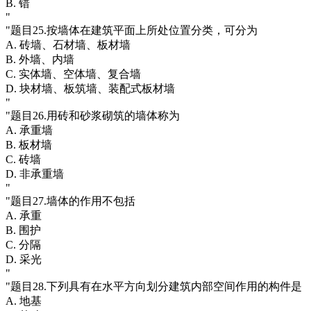
B. 错
"
"题目25.按墙体在建筑平面上所处位置分类，可分为
A. 砖墙、石材墙、板材墙
B. 外墙、内墙
C. 实体墙、空体墙、复合墙
D. 块材墙、板筑墙、装配式板材墙
"
"题目26.用砖和砂浆砌筑的墙体称为
A. 承重墙
B. 板材墙
C. 砖墙
D. 非承重墙
"
"题目27.墙体的作用不包括
A. 承重
B. 围护
C. 分隔
D. 采光
"
"题目28.下列具有在水平方向划分建筑内部空间作用的构件是
A. 地基