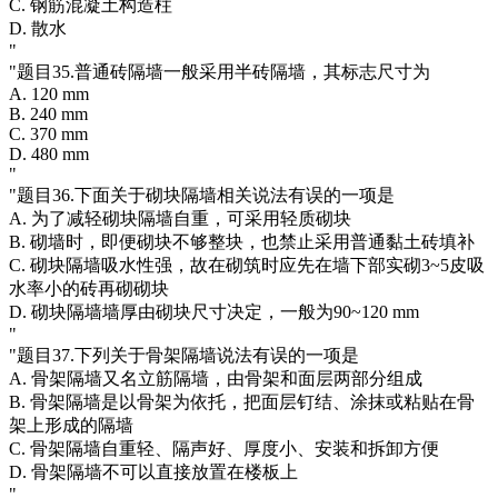
C. 钢筋混凝土构造柱
D. 散水
"
"题目35.普通砖隔墙一般采用半砖隔墙，其标志尺寸为
A. 120 mm
B. 240 mm
C. 370 mm
D. 480 mm
"
"题目36.下面关于砌块隔墙相关说法有误的一项是
A. 为了减轻砌块隔墙自重，可采用轻质砌块
B. 砌墙时，即便砌块不够整块，也禁止采用普通黏土砖填补
C. 砌块隔墙吸水性强，故在砌筑时应先在墙下部实砌3~5皮吸
水率小的砖再砌砌块
D. 砌块隔墙墙厚由砌块尺寸决定，一般为90~120 mm
"
"题目37.下列关于骨架隔墙说法有误的一项是
A. 骨架隔墙又名立筋隔墙，由骨架和面层两部分组成
B. 骨架隔墙是以骨架为依托，把面层钉结、涂抹或粘贴在骨
架上形成的隔墙
C. 骨架隔墙自重轻、隔声好、厚度小、安装和拆卸方便
D. 骨架隔墙不可以直接放置在楼板上
"