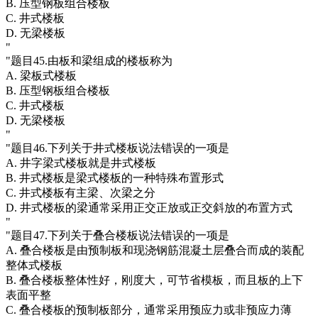
B. 压型钢板组合楼板
C. 井式楼板
D. 无梁楼板
"
"题目45.由板和梁组成的楼板称为
A. 梁板式楼板
B. 压型钢板组合楼板
C. 井式楼板
D. 无梁楼板
"
"题目46.下列关于井式楼板说法错误的一项是
A. 井字梁式楼板就是井式楼板
B. 井式楼板是梁式楼板的一种特殊布置形式
C. 井式楼板有主梁、次梁之分
D. 井式楼板的梁通常采用正交正放或正交斜放的布置方式
"
"题目47.下列关于叠合楼板说法错误的一项是
A. 叠合楼板是由预制板和现浇钢筋混凝土层叠合而成的装配
整体式楼板
B. 叠合楼板整体性好，刚度大，可节省模板，而且板的上下
表面平整
C. 叠合楼板的预制板部分，通常采用预应力或非预应力薄