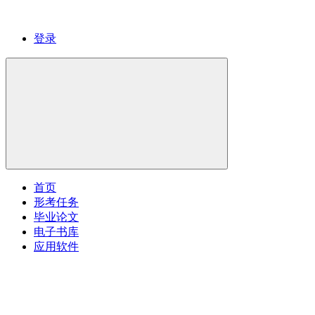
登录
首页
形考任务
毕业论文
电子书库
应用软件