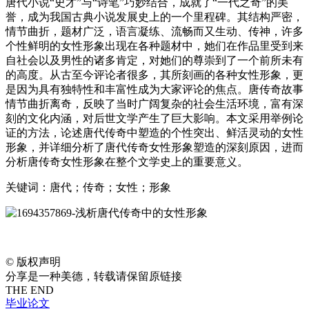
唐代小说“史才”与“诗笔”巧妙结合，成就了“一代之奇”的美
誉，成为我国古典小说发展史上的一个里程碑。其结构严密，
情节曲折，题材广泛，语言凝练、流畅而又生动、传神，许多
个性鲜明的女性形象出现在各种题材中，她们在作品里受到来
自社会以及男性的诸多肯定，对她们的尊崇到了一个前所未有
的高度。从古至今评论者很多，其所刻画的各种女性形象，更
是因为具有独特性和丰富性成为大家评论的焦点。唐传奇故事
情节曲折离奇，反映了当时广阔复杂的社会生活环境，富有深
刻的文化内涵，对后世文学产生了巨大影响。本文采用举例论
证的方法，论述唐代传奇中塑造的个性突出、鲜活灵动的女性
形象，并详细分析了唐代传奇女性形象塑造的深刻原因，进而
分析唐传奇女性形象在整个文学史上的重要意义。
关键词：唐代；传奇；女性；形象
©
版权声明
分享是一种美德，转载请保留原链接
THE END
毕业论文