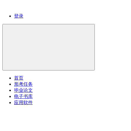
登录
首页
形考任务
毕业论文
电子书库
应用软件