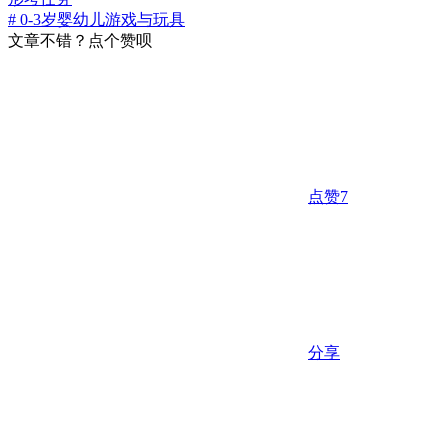
# 0-3岁婴幼儿游戏与玩具
文章不错？点个赞呗
点赞
7
分享