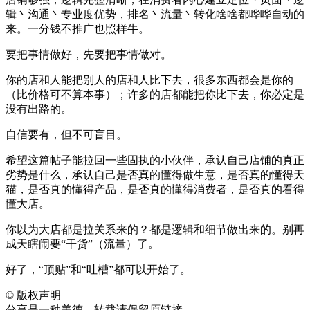
辑丶沟通丶专业度优势，排名丶流量丶转化啥啥都哗哗自动的
来。一分钱不推广也照样牛。
要把事情做好，先要把事情做对。
你的店和人能把别人的店和人比下去，很多东西都会是你的
（比价格可不算本事）；许多的店都能把你比下去，你必定是
没有出路的。
自信要有，但不可盲目。
希望这篇帖子能拉回一些固执的小伙伴，承认自己店铺的真正
劣势是什么，承认自己是否真的懂得做生意，是否真的懂得天
猫，是否真的懂得产品，是否真的懂得消费者，是否真的看得
懂大店。
你以为大店都是拉关系来的？都是逻辑和细节做出来的。别再
成天瞎闹要“干货”（流量）了。
好了，“顶贴”和“吐槽”都可以开始了。
©
版权声明
分享是一种美德，转载请保留原链接