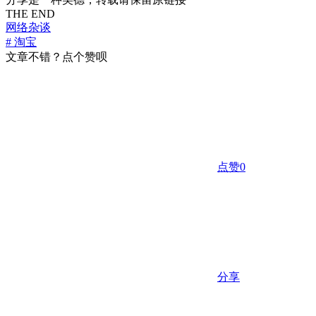
THE END
网络杂谈
# 淘宝
文章不错？点个赞呗
点赞
0
分享