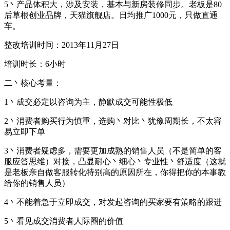
5丶产品体积大，涉及安装，基本与新房装修同步。老板是80
后草根创业品牌，天猫旗舰店。日均推广1000元，只做直通
车。
整改培训时间：2013年11月27日
培训时长：6小时
二丶核心考量：
1丶成交必定以咨询为主，静默成交可能性极低
2丶消费者购买行为慎重，选购丶对比丶犹豫周期长，不太容
易立即下单
3丶消费者疑虑多，需要更加成熟的销售人员（不是简单的客
服应答思维）对接，凸显耐心丶细心丶专业性丶舒适度（这就
是老板亲自做客服转化特别高的原因所在，你得把你的本事教
给你的销售人员）
4丶不能着急于立即成交，对发起咨询的买家要有策略的跟进
5丶看见成交消费者人际圈的价值