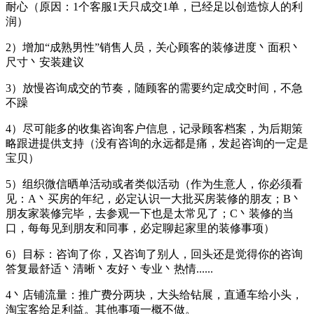
耐心（原因：1个客服1天只成交1单，已经足以创造惊人的利
润）
2）增加“成熟男性”销售人员，关心顾客的装修进度丶面积丶
尺寸丶安装建议
3）放慢咨询成交的节奏，随顾客的需要约定成交时间，不急
不躁
4）尽可能多的收集咨询客户信息，记录顾客档案，为后期策
略跟进提供支持（没有咨询的永远都是痛，发起咨询的一定是
宝贝）
5）组织微信晒单活动或者类似活动（作为生意人，你必须看
见：A丶买房的年纪，必定认识一大批买房装修的朋友；B丶
朋友家装修完毕，去参观一下也是太常见了；C丶装修的当
口，每每见到朋友和同事，必定聊起家里的装修事项）
6）目标：咨询了你，又咨询了别人，回头还是觉得你的咨询
答复最舒适丶清晰丶友好丶专业丶热情......
4丶店铺流量：推广费分两块，大头给钻展，直通车给小头，
淘宝客给足利益。其他事项一概不做。