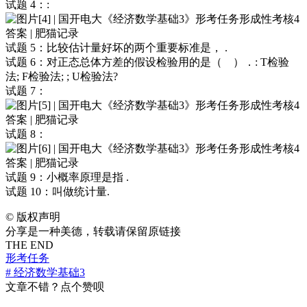
试题 4：:
试题 5：比较估计量好坏的两个重要标准是， .
试题 6：对正态总体方差的假设检验用的是（ ）．: T检验
法; F检验法; ; U检验法?
试题 7：
试题 8：
试题 9：小概率原理是指 .
试题 10：叫做统计量.
©
版权声明
分享是一种美德，转载请保留原链接
THE END
形考任务
# 经济数学基础3
文章不错？点个赞呗