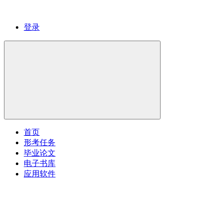
登录
首页
形考任务
毕业论文
电子书库
应用软件