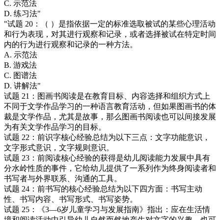
C. 示范法
D. 练习法"
"试题 20：（ ）是指依据一定的标准选取被试的某些心理活动
和行为表现，对其进行观察和记录，或者选择被试在特定时间
内的行为进行观察和记录的一种方法。
A. 示范法
B. 游戏法
C. 图谱法
D. 讲解法"
试题 21：图画书阅读是在教育目标、内容选择和组织方式上
不同于文学作品学习的一种语言教育活动，但如果图画书的体
裁是文学作品，尤其是故事，那么图画书阅读也可以间接发展
为有关文学作品学习的目标。
试题 22：前识字核心经验总结为以下三点：文字功能意识，
文字形式意识，文字规则意识。
试题 23：前阅读核心经验的获得是幼儿阅读能力发展中具有
分水岭性质的事件，它给幼儿提供了一系列作为终身阅读者和
书写者与外界联系、沟通的工具。
试题 24：前书写的核心经验总结为以下四方面：书写主动
性、书写内容、书写形式、书写姿势。
试题 25：《3—6岁儿童学习与发展指南》指出：应在生活情
境和阅读活动中引导幼儿自然而然地产生对文字的兴趣，也可