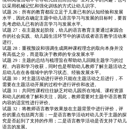
以采用机械记忆和强化训练的方式让幼儿识字。
试题 26：所有的教育都应立足于儿童已有的认知经验和发展
水平，因此在确定主题中幼儿语言学习与发展的目标时，要首
先考虑幼儿已有的语言学习与发展水平。
试题 27：在主题发起阶段，幼儿的语言教育主要通过家园合
作的社会实践、幼儿园生活环节中的谈话或者语言教学活动来
进行。
试题 28：重视预设和强调生成两种课程理念的取向本身并没
有高低之分，而是取决于教师的专业发展水平
试题 29：主题的总结与梳理旨在帮助幼儿回顾主题学习的过
程、内容和学习收获，同时也是帮助幼儿教师了解主题活动之
后幼儿在在各领域中的学习状态、经验发展水平。
试题 30：对主题活动进行评价只能在主题活动之后进行，不
需要在主题活动开展的过程中进行评价和改进。
试题 31：共同性课程往往缺乏对幼儿园所在地域、课程资源
和幼儿的精准了解和关注，因此，教师需要对主题中语言教育
内容的适宜性进行评价。
试题 32：将教师语言教学效果放在主题背景中进行评价，评
价的重点包括两方面：一是语言教学活动对幼儿关于主题的探
究是否起到了支持的作用；二是语言教学活动是否支持了幼儿
语言的发展。