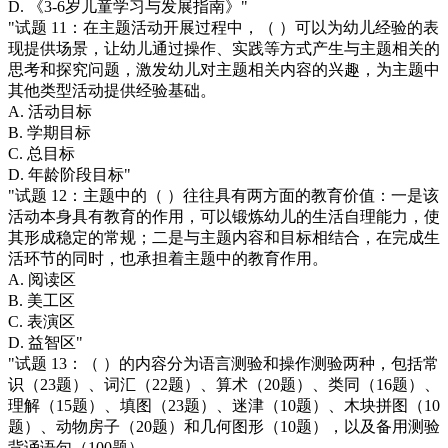
D. 《3-6岁儿童学习与发展指南》"
"试题 11：在主题活动开展过程中，（ ）可以为幼儿经验的表
现提供场景，让幼儿通过操作、实践等方式产生与主题相关的
思考和探究问题，激发幼儿对主题相关内容的兴趣，为主题中
其他类型活动提供经验基础。
A. 活动目标
B. 学期目标
C. 总目标
D. 年龄阶段目标"
"试题 12：主题中的（ ）往往具有两方面的教育价值：一是该
活动本身具有教育的作用，可以锻炼幼儿的生活自理能力，使
其形成稳定的常规；二是与主题内容和目标相结合，在完成生
活环节的同时，也承担着主题中的教育作用。
A. 阅读区
B. 美工区
C. 表演区
D. 益智区"
"试题 13：（ ）的内容分为语言测验和操作测验两种，包括常
识（23题）、词汇（22题）、算术（20题）、类同（16题）、
理解（15题）、填图（23题）、迷津（10题）、木块拼图（10
题）、动物房子（20题）和几何图形（10题），以及备用测验
背诵语句（100题）。