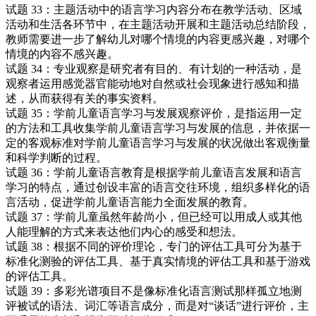
试题 33：主题活动中的语言学习内容分布在教学活动、区域
活动和生活各环节中，在主题活动开展和主题活动总结阶段，
教师需要进一步了解幼儿对哪个情境的内容更感兴趣，对哪个
情境的内容不感兴趣。
试题 34：专业观察是研究者有目的、有计划的一种活动，是
观察者运用感觉器官能动地对自然或社会现象进行感知和描
述，从而获得有关的事实资料。
试题 35：学前儿童语言学习与发展观察评价，是指运用一定
的方法和工具收集学前儿童语言学习与发展的信息，并依据一
定的客观标准对学前儿童语言学习与发展的状况做出客观衡量
和科学判断的过程。
试题 36：学前儿童语言教育是根据学前儿童语言发展和语言
学习的特点，通过创设丰富的语言交往环境，组织多样化的语
言活动，促进学前儿童语言能力全面发展的教育。
试题 37：学前儿童虽然年龄尚小，但已经可以用成人或其他
人能理解的方式来表达他们内心的感受和想法。
试题 38：根据不同的评价理论，专门的评估工具可分为基于
标准化测验的评估工具、基于真实情境的评估工具和基于游戏
的评估工具。
试题 39：多彩光谱项目不是像标准化语言测试那样孤立地测
评被试的语法、词汇等语言成分，而是对“谈话”进行评价，主