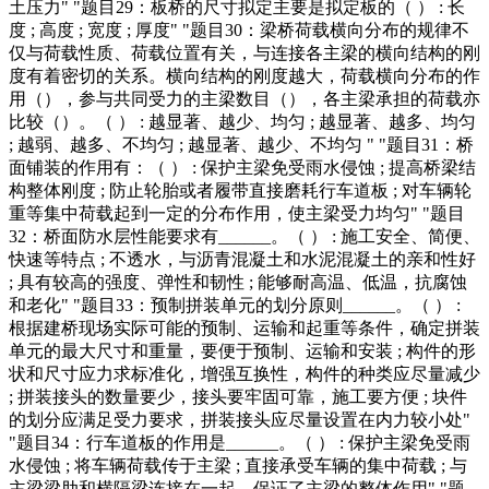
土压力" "题目29：板桥的尺寸拟定主要是拟定板的（ ） : 长
度 ; 高度 ; 宽度 ; 厚度" "题目30：梁桥荷载横向分布的规律不
仅与荷载性质、荷载位置有关，与连接各主梁的横向结构的刚
度有着密切的关系。横向结构的刚度越大，荷载横向分布的作
用（），参与共同受力的主梁数目（），各主梁承担的荷载亦
比较（）。（ ） : 越显著、越少、均匀 ; 越显著、越多、均匀
; 越弱、越多、不均匀 ; 越显著、越少、不均匀 " "题目31：桥
面铺装的作用有：（ ） : 保护主梁免受雨水侵蚀 ; 提高桥梁结
构整体刚度 ; 防止轮胎或者履带直接磨耗行车道板 ; 对车辆轮
重等集中荷载起到一定的分布作用，使主梁受力均匀" "题目
32：桥面防水层性能要求有______。（ ） : 施工安全、简便、
快速等特点 ; 不透水，与沥青混凝土和水泥混凝土的亲和性好
; 具有较高的强度、弹性和韧性 ; 能够耐高温、低温，抗腐蚀
和老化" "题目33：预制拼装单元的划分原则______。（ ） :
根据建桥现场实际可能的预制、运输和起重等条件，确定拼装
单元的最大尺寸和重量，要便于预制、运输和安装 ; 构件的形
状和尺寸应力求标准化，增强互换性，构件的种类应尽量减少
; 拼装接头的数量要少，接头要牢固可靠，施工要方便 ; 块件
的划分应满足受力要求，拼装接头应尽量设置在内力较小处"
"题目34：行车道板的作用是______。（ ） : 保护主梁免受雨
水侵蚀 ; 将车辆荷载传于主梁 ; 直接承受车辆的集中荷载 ; 与
主梁梁肋和横隔梁连接在一起，保证了主梁的整体作用" "题