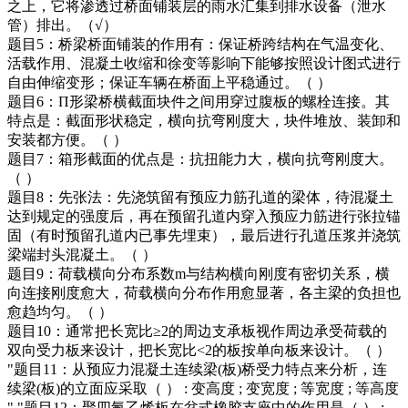
之上，它将渗透过桥面铺装层的雨水汇集到排水设备（泄水
管）排出。（√）
题目5：桥梁桥面铺装的作用有：保证桥跨结构在气温变化、
活载作用、混凝土收缩和徐变等影响下能够按照设计图式进行
自由伸缩变形；保证车辆在桥面上平稳通过。（ ）
题目6：Π形梁桥横截面块件之间用穿过腹板的螺栓连接。其
特点是：截面形状稳定，横向抗弯刚度大，块件堆放、装卸和
安装都方便。（ ）
题目7：箱形截面的优点是：抗扭能力大，横向抗弯刚度大。
（ ）
题目8：先张法：先浇筑留有预应力筋孔道的梁体，待混凝土
达到规定的强度后，再在预留孔道内穿入预应力筋进行张拉锚
固（有时预留孔道内已事先埋束），最后进行孔道压浆并浇筑
梁端封头混凝土。（ ）
题目9：荷载横向分布系数m与结构横向刚度有密切关系，横
向连接刚度愈大，荷载横向分布作用愈显著，各主梁的负担也
愈趋均匀。（ ）
题目10：通常把长宽比≥2的周边支承板视作周边承受荷载的
双向受力板来设计，把长宽比<2的板按单向板来设计。（ ）
"题目11：从预应力混凝土连续梁(板)桥受力特点来分析，连
续梁(板)的立面应采取（ ） : 变高度 ; 变宽度 ; 等宽度 ; 等高度
" "题目12：聚四氟乙烯板在盆式橡胶支座中的作用是（ ） :