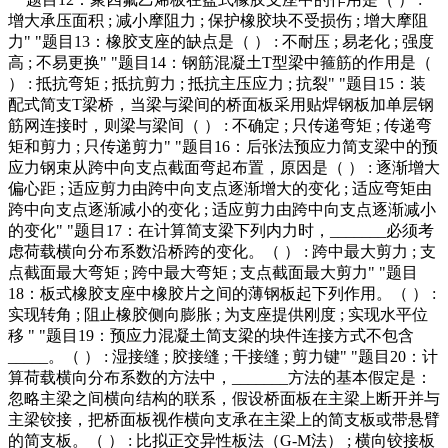
增大承压面积 ; 减小摩阻力 ; 保护橡胶块不受损伤 ; 增大摩阻
力" "题目13：橡胶支座的缺点是（ ） : 不耐压 ; 易老化 ; 强度
高 ; 不易更换" "题目14：钢筋混凝土T型梁中箍筋的作用是（
） : 抵抗弯矩 ; 抵抗剪力 ; 抵抗主压应力 ; 抗裂" "题目15：装
配式简支T梁桥，当梁与梁间的桥面板采用贴焊钢板加单层钢
筋网连接时，则梁与梁间（ ） : 不确定 ; 只传递弯矩 ; 传递弯
矩和剪力 ; 只传递剪力" "题目16：后张法预应力简支梁中的预
应力钢束从跨中向支点截面弯起布置，原因是（ ） : 逐渐增大
偏心距 ; 适应剪力由跨中向支点逐渐增大的变化 ; 适应弯矩由
跨中向支点逐渐减小的变化 ; 适应剪力由跨中向支点逐渐减小
的变化" "题目17：在计算简支梁下列内力时，_______必须考
虑荷载横向分布系数沿桥跨的变化。（ ） : 跨中最大剪力 ; 支
点截面最大弯矩 ; 跨中最大弯矩 ; 支点截面最大剪力" "题目
18：板式橡胶支座中橡胶片之间的薄钢板起下列作用。（ ） :
实现转角 ; 阻止橡胶侧向膨胀 ; 为支座提供刚度 ; 实现水平位
移 " "题目19：预应力混凝土简支梁的块件连接方式不包含
_____。（ ） : 湿接缝 ; 胶接缝 ; 干接缝 ; 剪力键" "题目20：计
算荷载横向分布系数的方法中，_______方法的基本假定是：
忽略主梁之间横向结构的联系，假设桥面板在主梁上断开并与
主梁铰接，把桥面板视作横向支承在主梁上的简支板或带悬臂
的简支板。（ ） : 比拟正交异性板法（G-M法） ; 横向铰接板