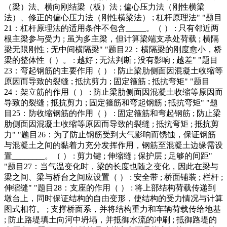
（梁）法、横向刚结梁（板）法 ; 偏心压力法（刚性横梁
法）、修正的偏心压力法（刚性横梁法） ; 杠杆原理法" "题目
21：杠杆原理法的适用条件不包含_____。（ ） : 只有邻近两
根主梁参与受力 ; 虽为多主梁，但计算梁端支承处荷载 ; 横隔
梁无限刚性 ; 无中间横隔梁" "题目22：横隔梁的刚度愈小，桥
梁的整体性（ ）。 : 越好 ; 无法判断 ; 没有影响 ; 越差" "题目
23：弯起钢筋的主要作用（ ） : 防止梁肋侧面因混凝土收缩等
原因而导致的裂缝 ; 抵抗剪力 ; 固定箍筋 ; 抵抗弯矩" "题目
24：架立筋的作用（ ） : 防止梁肋侧面因混凝土收缩等原因而
导致的裂缝 ; 抵抗剪力 ; 固定箍筋和弯起钢筋 ; 抵抗弯矩" "题
目25：防收缩钢筋的作用（ ） : 固定箍筋和弯起钢筋 ; 防止梁
肋侧面因混凝土收缩等原因而导致的裂缝 ; 抵抗弯矩 ; 抵抗剪
力" "题目26：为了防止钢筋受到大气影响而锈蚀，保证钢筋
与混凝土之间的黏着力充分发挥作用，钢筋至混凝土边缘需设
置________。（ ） : 剪力键 ; 伸缩缝 ; 保护层 ; 足够的间距"
"题目27：当气温变化时，梁的长度也随之变化，因此在梁与
梁之间、梁与桥台之间应设置（ ） : 安全带 ; 桥面铺装 ; 栏杆 ;
伸缩缝" "题目28：支座的作用（ ） : 将上部结构荷载传递到
墩台上，同时保证结构的自由变形，使结构的受力情况与计算
图式相符。 ; 支撑桥面系，并将结构重力和车辆荷载传给地基
; 防止路堤填土向河中坍塌，并抵御水流的冲刷 ; 抵御路堤的