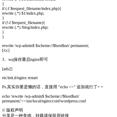
}
if (-f $request_filename/index.php){
rewrite (.*) $1/index.php;
}
if (!-f $request_filename){
rewrite (.*) /blog/index.php;
}
}
rewrite /wp-admin$ $scheme://$host$uri/ permanent;
[/cc]
3、wq保存重启nginx即可
[ads2]
etc/init.d/nginx restart
Ps.其实你要是懒的话，直接用 "echo >>" 追加就行了= =
echo 'rewrite /wp-admin$ $scheme://$host$uri/
permanent;'>>/usr/local/nginx/conf/wordpress.conf
©
版权声明
分享是一种美德，转载请保留原链接