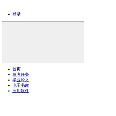
登录
首页
形考任务
毕业论文
电子书库
应用软件