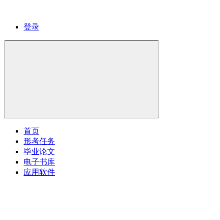
登录
首页
形考任务
毕业论文
电子书库
应用软件