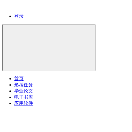
登录
首页
形考任务
毕业论文
电子书库
应用软件