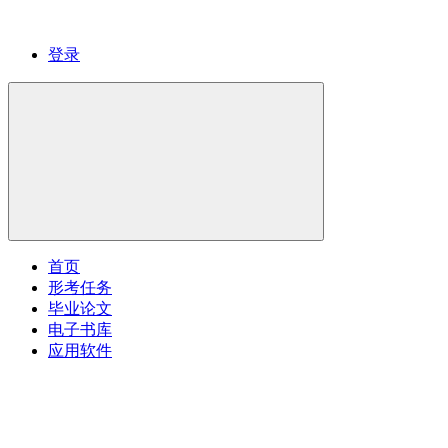
登录
首页
形考任务
毕业论文
电子书库
应用软件