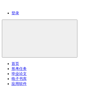
登录
首页
形考任务
毕业论文
电子书库
应用软件