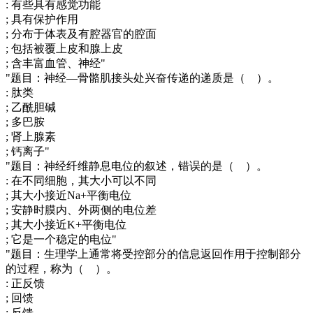
: 有些具有感觉功能
; 具有保护作用
; 分布于体表及有腔器官的腔面
; 包括被覆上皮和腺上皮
; 含丰富血管、神经"
"题目：神经—骨骼肌接头处兴奋传递的递质是（ ）。
: 肽类
; 乙酰胆碱
; 多巴胺
; 肾上腺素
; 钙离子"
"题目：神经纤维静息电位的叙述，错误的是（ ）。
: 在不同细胞，其大小可以不同
; 其大小接近Na+平衡电位
; 安静时膜内、外两侧的电位差
; 其大小接近K+平衡电位
; 它是一个稳定的电位"
"题目：生理学上通常将受控部分的信息返回作用于控制部分
的过程，称为（ ）。
: 正反馈
; 回馈
; 反馈