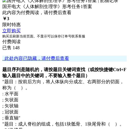
国开电大《人体解剖生理学》形考任务1答案
此内容为付费阅读，请付费后查看
￥
3
限时特惠
立即购买
购买后刷新当前页面。不显示可以保存订单号联系客服
付费阅读
已售 148
此处内容已隐藏，请付费后查看
题目序列是随机的，请按题目关键词查找（或按快捷键Ctrl+F
输入题目中的关键词，不要输入整个题目）
"题目：按前后方向，将人体纵向分成左、右两部分的切面，
称为（ ）。
: 水平面
; 矢状面
; 矢状轴
; 冠状面
; 垂直轴"
"题目：成人脊柱的组成，包括1块骶骨、1块尾骨和（ ）。