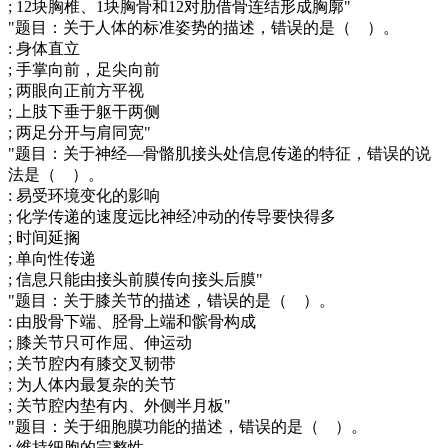
; 12块胸椎、1块胸骨和12对肋借骨连结形成胸廓"
"题目：关于人体的标准姿势的描述，错误的是（ ）。
: 身体直立
; 手掌向前，足尖向前
; 两眼向正前方平视
; 上肢下垂于躯干两侧
; 两足分开与肩同宽"
"题目：关于神经—骨骼肌接头处信息传递的特征，错误的说
法是（ ）。
: 易受环境变化的影响
; 化学传递的速度远比神经冲动的传导要快得多
; 时间延搁
; 单向性传递
; 信息只能由接头前膜传向接头后膜"
"题目：关于膝关节的描述，错误的是（ ）。
: 由股骨下端、胫骨上端和髌骨构成
; 膝关节只可作屈、伸运动
; 关节腔内有膝交叉韧带
; 为人体内最复杂的关节
; 关节腔内垫有内、外侧半月板"
"题目：关于细胞膜功能的描述，错误的是（ ）。
: 维持细胞的完整性