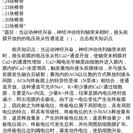
: 24块椎骨
; 23块椎骨
; 21块椎骨
; 20块椎骨
; 22块椎骨"
"题目：当运动神经兴奋，神经冲动传到轴突末梢时，接头前
膜开放的的电压依从性通道是（ ）。点击相关知识点
相关知识点：当运动神经兴奋，神经冲动传到轴突末梢
时，接头前膜的电压依从性Ca2+通道开放，使轴突末梢膜对
Ca2+的通透性增加，Ca2+顺电化学梯度由细胞外进入膜内，
膜内的Ca2+浓度增高，触发囊泡向接头前膜移动，并与接头
前膜发生融合后破裂；囊泡内的ACh以出胞的方式释放到接头
间隙，ACh与终板膜上的特异性受体（N受体）相结合，使通
道开放。这种通道可允许Na+、K+和少量的Ca2+通过细胞
膜，主要是Na+内流、少量K+外流，结果是膜内电位绝对值
减小，即出现膜的去极化。由于这一电位变化产生在终板膜
上，因此称之为终板电位。终板电位属于局部电位，具有局部
电位的特点，即具有等级性。终板电位的大小与ACh释放量有
关，递质释放量多，产生的终板电位就大；递质释放量少，终
板电位就小。终板电位可发生总和，并向周围肌细胞膜扩布。
当终板电位达到阈电位时，爆发动作电位，使肌细胞兴奋。