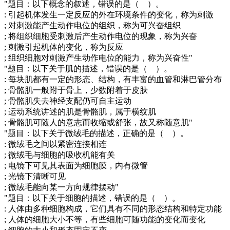
"题目：以下概念的叙述，错误的是（ ）。
: 引起机体发生一定反应的外在环境条件的变化，称为刺激
; 对刺激能产生动作电位的组织，称为可兴奋组织
; 将组织细胞受刺激后产生动作电位的现象，称为兴奋
; 刺激引起机体的变化，称为反应
; 组织细胞对刺激产生动作电位的能力，称为兴奋性"
"题目：以下关于肌的描述，错误的是（ ）。
: 每块肌都有一定的形态、结构，有丰富的血管和淋巴管分布
; 骨骼肌一般附于骨上，少数附着于皮肤
; 骨骼肌失去神经支配仍可自主运动
; 运动系统讲述的肌是骨骼肌，属于横纹肌
; 骨骼肌可随人的意志而收缩或舒张，故又称随意肌"
"题目：以下关于微绒毛的描述，正确的是（ ）。
: 微绒毛之间以紧密连接相连
; 微绒毛与细胞的吸收机能有关
; 电镜下可见其表面为细胞膜，内有微管
; 光镜下清晰可见
; 微绒毛能向某一方向规律摆动"
"题目：以下关于细胞的描述，错误的是（ ）。
: 人体由多种细胞构成，它们具有不同的形态结构和特定功能
; 人体的细胞大小不等，有些细胞可随功能的变化而变化