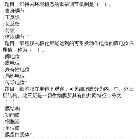
"题目：维持内环境稳态的重要调节机制是（ ）。
: 自身调节
; 正反馈
; 负反馈
; 前馈
; 体液调节 "
"题目：细胞膜去极化所能达到的可引发动作电位的膜电位临
界值，称为（ ）。
: 阈电位
; 膜电位
; 兴奋性电位
; 局部电位
; 传导电位"
"题目：细胞膜在电镜下观察，可见细胞膜分为内、中、外三
层结构。此三层是一切生物膜所具有的共同特征，称为
（ ）。
: 膜结构
; 功能膜
; 细胞器
; 单位膜
; 膜蛋白受体"