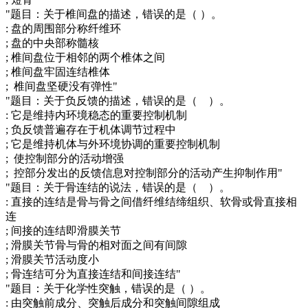
"题目：关于椎间盘的描述，错误的是（ ）。
: 盘的周围部分称纤维环
; 盘的中央部称髓核
; 椎间盘位于相邻的两个椎体之间
; 椎间盘牢固连结椎体
; 椎间盘坚硬没有弹性"
"题目：关于负反馈的描述，错误的是（ ）。
: 它是维持内环境稳态的重要控制机制
; 负反馈普遍存在于机体调节过程中
; 它是维持机体与外环境协调的重要控制机制
; 使控制部分的活动增强
; 控部分发出的反馈信息对控制部分的活动产生抑制作用"
"题目：关于骨连结的说法，错误的是（ ）。
: 直接的连结是骨与骨之间借纤维结缔组织、软骨或骨直接相
连
; 间接的连结即滑膜关节
; 滑膜关节骨与骨的相对面之间有间隙
; 滑膜关节活动度小
; 骨连结可分为直接连结和间接连结"
"题目：关于化学性突触，错误的是（ ）。
: 由突触前成分、突触后成分和突触间隙组成