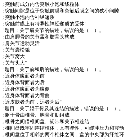
; 突触前成分内含突触小泡和线粒体
; 突触间隙是位于突触前膜和突触后膜之间的狭小间隙
; 突触小泡内含神经递质
; 突触前膜上有特异性神经递质的受体"
"题目：关于肩关节的描述，错误的是（ ）。
: 由肩胛骨的关节盂和肱骨头构成
; 肩关节运动灵活
; 关节囊松驰
; 关节窝大
; 关节头大"
"题目：关于前和后的描述，错误的是（ ）。
: 近身体腹面者为前
; 近身体背面者为后
; 近身体腹面者为腹侧
; 近身体背面者为背侧
; 近皮肤者为前，远者为后"
"题目：关于躯干骨及其连结的描述，错误的是（ ）。
: 躯干骨由椎骨、胸骨和肋组成
; 椎骨之间借椎间盘、韧带和关节相连结
; 椎间盘既牢固连结椎体，又有弹性，可缓冲压力和震动
; 椎间盘位于相邻的两个椎体之间，盘的中央部为纤维环