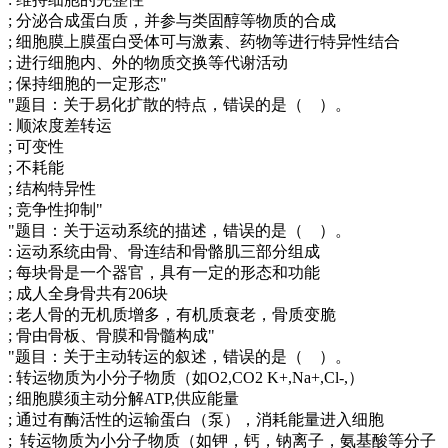
; 分泌合成蛋白质，并参与类固醇等物质的合成
; 细胞膜上膜蛋白受体可与激素、药物等进行特异性结合
; 进行细胞内、外的物质交换等代谢活动
; 保持细胞的一定形态"
"题目：关于易化扩散的特点，错误的是（ ）。
: 顺浓度差转运
; 可变性
; 不耗能
; 结构特异性
; 竞争性抑制"
"题目：关于运动系统的描述，错误的是（ ）。
: 运动系统由骨、骨连结和骨骼肌三部分组成
; 每块骨是一个器官，具有一定的形态和功能
; 成人全身骨共有206块
; 老人骨的无机质增多，有机质衰老，骨质变脆
; 骨由骨板、骨膜和骨髓构成"
"题目：关于主动转运的叙述，错误的是（ ）。
: 转运物质为小分子物质（如O2,CO2 K+,Na+,Cl-,）
; 细胞膜须主动分解ATP,供应能量
; 通过有酶活性的运输蛋白（泵），消耗能量进入细胞
; 转运物质为小分子物质（如钾，钙，钠离子，氨基酸等分子