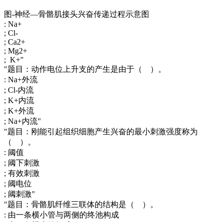
图-神经—骨骼肌接头兴奋传递过程示意图
: Na+
; Cl-
; Ca2+
; Mg2+
; K+"
"题目：动作电位上升支的产生是由于（ ）。
: Na+外流
; Cl-内流
; K+内流
; K+外流
; Na+内流"
"题目：刚能引起组织细胞产生兴奋的最小刺激强度称为
（ ）。
: 阈值
; 阈下刺激
; 有效刺激
; 阈电位
; 阈刺激"
"题目：骨骼肌纤维三联体的结构是（ ）。
: 由一条横小管与两侧的终池构成