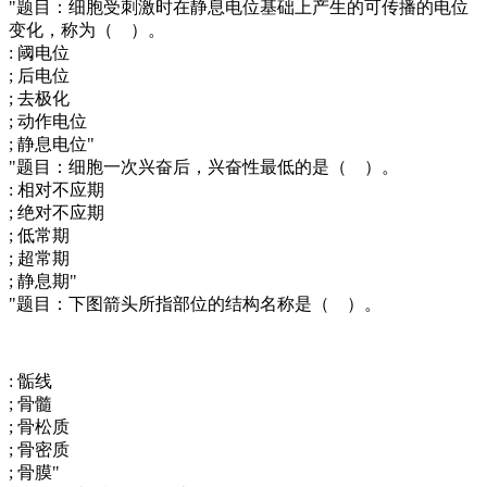
"题目：细胞受刺激时在静息电位基础上产生的可传播的电位
变化，称为（ ）。
: 阈电位
; 后电位
; 去极化
; 动作电位
; 静息电位"
"题目：细胞一次兴奋后，兴奋性最低的是（ ）。
: 相对不应期
; 绝对不应期
; 低常期
; 超常期
; 静息期"
"题目：下图箭头所指部位的结构名称是（ ）。
: 骺线
; 骨髓
; 骨松质
; 骨密质
; 骨膜"