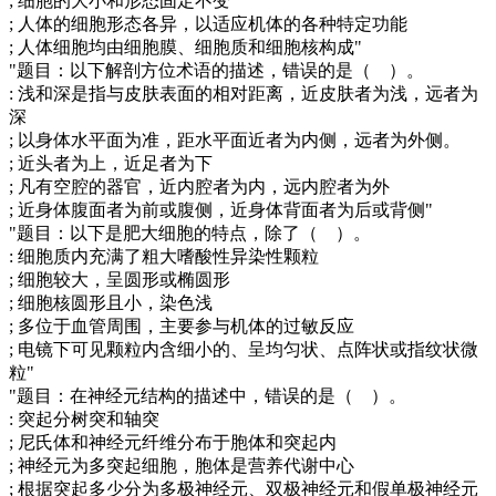
; 细胞的大小和形态固定不变
; 人体的细胞形态各异，以适应机体的各种特定功能
; 人体细胞均由细胞膜、细胞质和细胞核构成"
"题目：以下解剖方位术语的描述，错误的是（ ）。
: 浅和深是指与皮肤表面的相对距离，近皮肤者为浅，远者为
深
; 以身体水平面为准，距水平面近者为内侧，远者为外侧。
; 近头者为上，近足者为下
; 凡有空腔的器官，近内腔者为内，远内腔者为外
; 近身体腹面者为前或腹侧，近身体背面者为后或背侧"
"题目：以下是肥大细胞的特点，除了（ ）。
: 细胞质内充满了粗大嗜酸性异染性颗粒
; 细胞较大，呈圆形或椭圆形
; 细胞核圆形且小，染色浅
; 多位于血管周围，主要参与机体的过敏反应
; 电镜下可见颗粒内含细小的、呈均匀状、点阵状或指纹状微
粒"
"题目：在神经元结构的描述中，错误的是（ ）。
: 突起分树突和轴突
; 尼氏体和神经元纤维分布于胞体和突起内
; 神经元为多突起细胞，胞体是营养代谢中心
; 根据突起多少分为多极神经元、双极神经元和假单极神经元