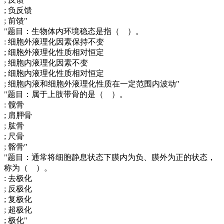
; 负反馈
; 前馈"
"题目：生物体内环境稳态是指（ ）。
: 细胞外液理化因素保持不变
; 细胞外液理化性质相对恒定
; 细胞内液理化因素不变
; 细胞内液理化性质相对恒定
; 细胞内液和细胞外液理化性质在一定范围内波动"
"题目：属于上肢带骨的是（ ）。
: 髋骨
; 肩胛骨
; 肱骨
; 尺骨
; 髂骨"
"题目：通常将细胞静息状态下膜内为负、膜外为正的状态，
称为（ ）。
: 去极化
; 反极化
; 复极化
; 超极化
; 极化"