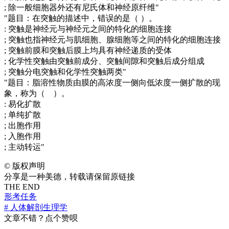
; 除一般细胞器外还有尼氏体和神经原纤维"
"题目：在突触的描述中，错误的是（ ）。
: 突触是神经元与神经元之间的特化的细胞连接
; 突触也指神经元与肌细胞、腺细胞等之间的特化的细胞连接
; 突触前膜和突触后膜上均具有神经递质的受体
; 化学性突触由突触前成分、突触间隙和突触后成分组成
; 突触分电突触和化学性突触两类"
"题目：脂溶性物质由膜的高浓度一侧向低浓度一侧扩散的现
象，称为（ ）。
: 易化扩散
; 单纯扩散
; 出胞作用
; 入胞作用
; 主动转运"
©
版权声明
分享是一种美德，转载请保留原链接
THE END
形考任务
# 人体解剖生理学
文章不错？点个赞呗