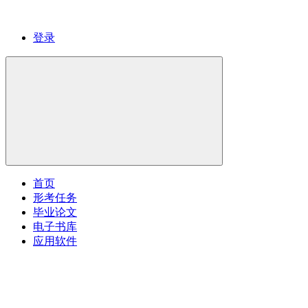
登录
首页
形考任务
毕业论文
电子书库
应用软件