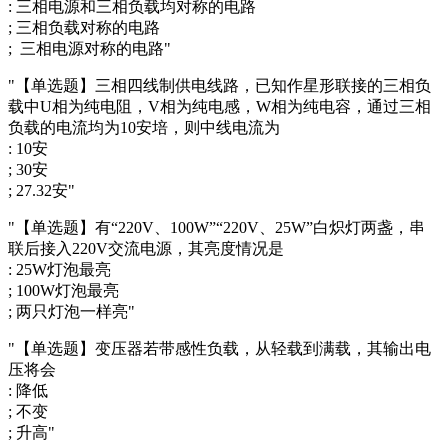
: 三相电源和三相负载均对称的电路
; 三相负载对称的电路
; 三相电源对称的电路"
"【单选题】三相四线制供电线路，已知作星形联接的三相负
载中U相为纯电阻，V相为纯电感，W相为纯电容，通过三相
负载的电流均为10安培，则中线电流为
: 10安
; 30安
; 27.32安"
"【单选题】有“220V、100W”“220V、25W”白炽灯两盏，串
联后接入220V交流电源，其亮度情况是
: 25W灯泡最亮
; 100W灯泡最亮
; 两只灯泡一样亮"
"【单选题】变压器若带感性负载，从轻载到满载，其输出电
压将会
: 降低
; 不变
; 升高"