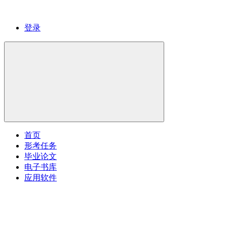
登录
首页
形考任务
毕业论文
电子书库
应用软件