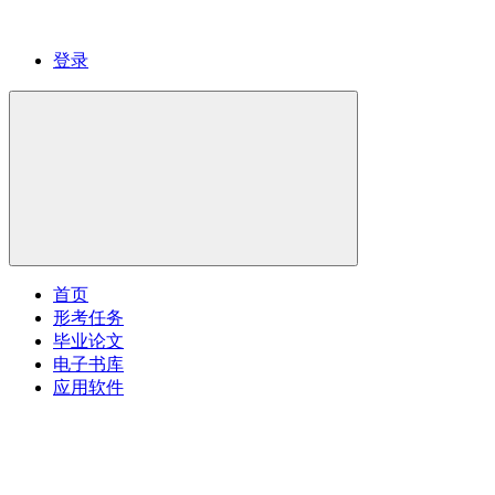
登录
首页
形考任务
毕业论文
电子书库
应用软件