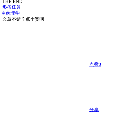
THE END
形考任务
# 药理学
文章不错？点个赞呗
点赞
0
分享