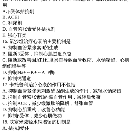
用
A. β受体拮抗剂
B. ACEI
C. 利尿剂
D. 血管紧张素受体拮抗剂
E. 强心苷类
16. 氯沙坦治疗心衰的主要机制是
A. 抑制血管紧张素II的生成
B. 阻断β受体，抑制心肌过度兴奋
C. 阻断或改善因AT1过度兴奋导致血管收缩、水钠潴留、心肌
组织增生等
D. 抑制Na+～K+～ATP酶
E. 抑制钙通道
17. 卡托普利治疗心衰的作用不包括
A. 抑制血管紧张素刺激醛固酮生成的作用，减轻水钠潴留
B. 抑制血管紧张素II的缩血管作用，减轻后负荷
C. 抑制ACE，减少缓激肽的降解，舒张血管
D. 抑制心肌重构，改善心功能
E. 抑制β受体，减少心肌做功
18. 呋塞米减轻水钠潴留的机制是
A. 拮抗β受体