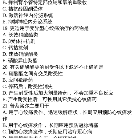
B. 抑制肾小管特定部位钠和氯的重吸收
C. 拮抗醛固酮受体
D. 激活神经内分泌系统
E. 抑制神经内分泌系统
19. 更适用于变异型心绞痛治疗的药物是
A. 长效硝酸酯类
B. β受体拮抗剂
C. 钙拮抗剂
D. 速效硝酸酯类
E. 硝酸异山梨酯
20. 有关硝酸酯类的耐受性以下叙述不正确的是
A. 硝酸酯之间有交叉耐受性
B. 应间歇给药
C. 停药后，耐受性消失
D. 产生耐受性后加大剂量给药， 不会加重不良反应
E. 产生耐受性后，可换用其它类抗心绞痛药
21. 普萘洛尔主要用于
A. 用于心绞痛发作、迅速缓解症状，长期应用预防心绞痛发
作
B. 用于心绞痛发作， 长期应用预防冠脉堵塞
C. 预防心绞痛发作，长期应用治疗冠心病