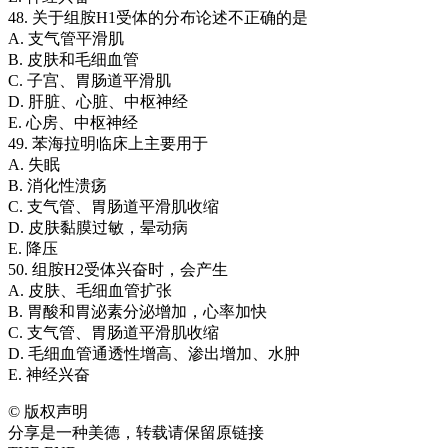
48. 关于组胺H1受体的分布论述不正确的是
A. 支气管平滑肌
B. 皮肤和毛细血管
C. 子宫、胃肠道平滑肌
D. 肝脏、心脏、中枢神经
E. 心房、中枢神经
49. 苯海拉明临床上主要用于
A. 失眠
B. 消化性溃疡
C. 支气管、胃肠道平滑肌收缩
D. 皮肤黏膜过敏，晕动病
E. 降压
50. 组胺H2受体兴奋时，会产生
A. 皮肤、毛细血管扩张
B. 胃酸和胃泌素分泌增加，心率加快
C. 支气管、胃肠道平滑肌收缩
D. 毛细血管通透性增高、渗出增加、水肿
E. 神经兴奋
©
版权声明
分享是一种美德，转载请保留原链接