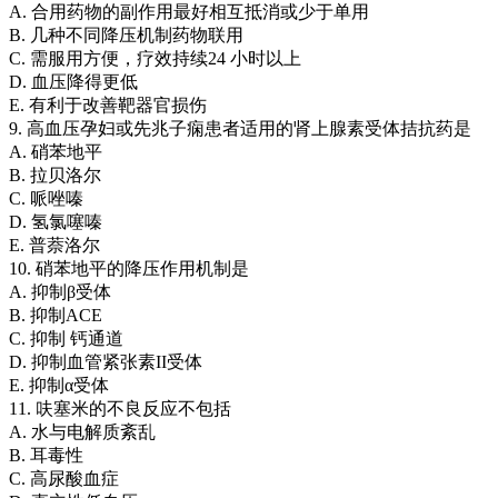
A. 合用药物的副作用最好相互抵消或少于单用
B. 几种不同降压机制药物联用
C. 需服用方便，疗效持续24 小时以上
D. 血压降得更低
E. 有利于改善靶器官损伤
9. 高血压孕妇或先兆子痫患者适用的肾上腺素受体拮抗药是
A. 硝苯地平
B. 拉贝洛尔
C. 哌唑嗪
D. 氢氯噻嗪
E. 普萘洛尔
10. 硝苯地平的降压作用机制是
A. 抑制β受体
B. 抑制ACE
C. 抑制 钙通道
D. 抑制血管紧张素II受体
E. 抑制α受体
11. 呋塞米的不良反应不包括
A. 水与电解质紊乱
B. 耳毒性
C. 高尿酸血症