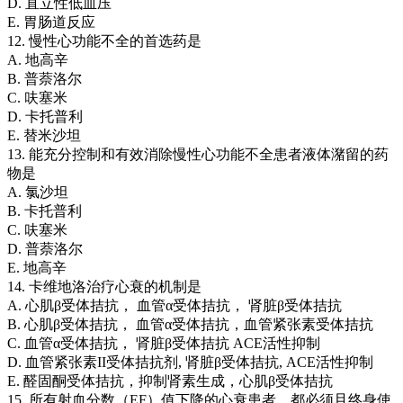
D. 直立性低血压
E. 胃肠道反应
12. 慢性心功能不全的首选药是
A. 地高辛
B. 普萘洛尔
C. 呋塞米
D. 卡托普利
E. 替米沙坦
13. 能充分控制和有效消除慢性心功能不全患者液体潴留的药
物是
A. 氯沙坦
B. 卡托普利
C. 呋塞米
D. 普萘洛尔
E. 地高辛
14. 卡维地洛治疗心衰的机制是
A. 心肌β受体拮抗， 血管α受体拮抗， 肾脏β受体拮抗
B. 心肌β受体拮抗， 血管α受体拮抗，血管紧张素受体拮抗
C. 血管α受体拮抗， 肾脏β受体拮抗 ACE活性抑制
D. 血管紧张素II受体拮抗剂, 肾脏β受体拮抗, ACE活性抑制
E. 醛固酮受体拮抗，抑制肾素生成，心肌β受体拮抗
15. 所有射血分数（EF）值下降的心衰患者，都必须且终身使