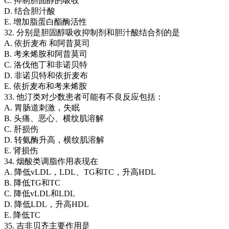
C. 抑制胆固醇的吸收
D. 结合胆汁酸
E. 增加脂蛋白酯酶活性
32. 分别是胆固醇吸收抑制剂和胆汁酸结合剂的是
A. 依折麦布 和阿昔莫司
B. 考来烯胺和阿昔莫司
C. 洛伐他丁和非诺贝特
D. 非诺贝特和依折麦布
E. 依折麦布和考来烯胺
33. 他汀类对少数患者可能有不良反应包括：
A. 胃肠道刺激，失眠
B. 头痛、恶心、横纹肌溶解
C. 肝损伤
D. 转氨酶升高，横纹肌溶解
E. 肾损伤
34. 烟酸类调脂作用表现在
A. 降低vLDL，LDL、TG和TC，升高HDL
B. 降低TG和TC
C. 降低vLDL和LDL
D. 降低LDL，升高HDL
E. 降低TC
35. 吉非贝齐主要作用是