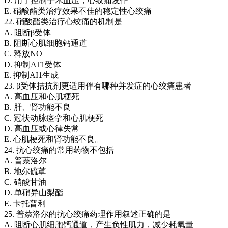
D. 用于控制手术血压，心绞痛发作
E. 硝酸酯类治疗效果不佳的稳定性心绞痛
22. 硝酸酯类治疗心绞痛的机制是
A. 阻断β受体
B. 阻断心肌细胞钙通道
C. 释放NO
D. 抑制AT1受体
E. 抑制AI1生成
23. β受体拮抗剂更适用伴有哪种并发症的心绞痛患者
A. 高血压和心肌梗死
B. 肝、肾功能不良
C. 冠状动脉痉挛和心肌梗死
D. 高血压或心律失常
E. 心肌梗死和肾功能不良。
24. 抗心绞痛的常用药物不包括
A. 普萘洛尔
B. 地尔硫䓬
C. 硝酸甘油
D. 单硝异山梨酯
E. 卡托普利
25. 普萘洛尔的抗心绞痛药理作用叙述正确的是
A. 阻断心肌细胞钙通道，产生负性肌力，减少耗氧量