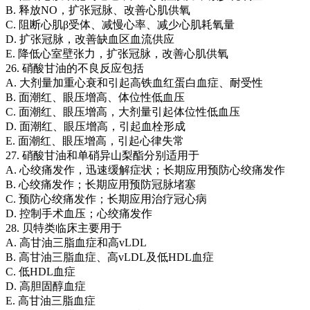
B. 释放NO，扩张冠脉、改善心肌供氧
C. 阻断心肌β受体、减慢心率、减少心肌耗氧量
D. 扩张冠脉，改善缺血区血流供应
E. 降低心室壁张力，扩张冠脉，改善心肌供氧
26. 硝酸甘油的不良反应包括
A. 大剂量加重心衰和引起高铁血红蛋白血症、耐受性
B. 面潮红、眼压增高、体位性低血压
C. 面潮红、眼压增高，大剂量引起体位性低血压
D. 面潮红、眼压增高，引起血栓形成
E. 面潮红、眼压增高，引起心律失常
27. 硝酸甘油和单硝异山梨酯分别适用于
A. 心绞痛发作，迅速缓解症状；长期应用预防心绞痛发作
B. 心绞痛发作；长期应用预防冠脉堵塞
C. 预防心绞痛发作；长期应用治疗冠心病
D. 控制手术血压；心绞痛发作
28. 贝特类临床主要用于
A. 高甘油三脂血症和高vLDL
B. 高甘油三脂血症、高vLDL及低HDL血症
C. 低HDL血症
D. 高胆固醇血症
E. 高甘油三脂血症