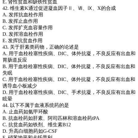
E. 肾性贫血和缺铁性贫血
42. 维生素K通过促进凝血因子Ⅱ、Ⅶ、Ⅸ、X的合成
A. 发挥抗血栓作用
B. 发挥止血作用
C. 发挥扩充血容量作用
D. 发挥溶血栓作用
E. 发挥抗贫血作用
43. 关于肝素类药物，正确的论述是
A. 用于血栓栓塞性疾病、DIC、体外抗凝，不良反应有出血和
胃肠道反应
B. 用于血栓栓塞性疾病、DIC、体外抗凝，不良反应有出血和
失眠
C. 用于血栓栓塞性疾病、DIC、体外抗凝，不良反应有出血和
诱导血小板减少
D. 用于血栓栓塞性疾病、DIC、手术抗凝，不良反应有出血和
眩晕
44. 以下不属于血液系统药的是
A. 止血药如氨甲环酸
B. 抗血栓药如肝素、阿司匹林和溶血栓药tPA
C. 抗贫血药如铁剂、维生素B12
D. 升高白细胞药如G-CSF
E. 硝苯地平和卡托普利