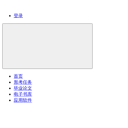
登录
首页
形考任务
毕业论文
电子书库
应用软件