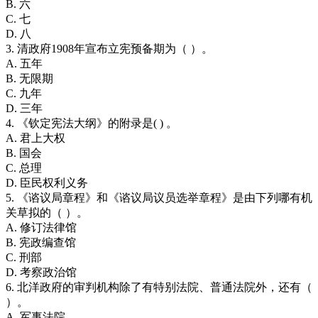
B. 六
C. 七
D. 八
3. 清政府1908年宣布立宪预备期为（ ）。
A. 五年
B. 无限期
C. 九年
D. 三年
4. 《钦定宪法大纲》的附录是( ) 。
A. 君上大权
B. 国会
C. 总理
D. 臣民权利义务
5. 《谘议局章程》和《谘议局议员选举章程》是由下列哪有机
关草拟的（ ）。
A. 修订法律馆
B. 宪政编查馆
C. 刑部
D. 考察政治馆
6. 北洋政府的审判机构除了有特别法院、普通法院外，还有（
）。
A. 军事法院