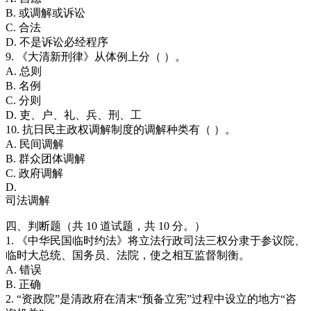
B. 或调解或诉讼
C. 合法
D. 不是诉讼必经程序
9. 《大清新刑律》从体例上分（ ）。
A. 总则
B. 名例
C. 分则
D. 吏、户、礼、兵、刑、工
10. 抗日民主政权调解制度的调解种类有（ ）。
A. 民间调解
B. 群众团体调解
C. 政府调解
D.
司法调解
四、判断题（共 10 道试题，共 10 分。）
1. 《中华民国临时约法》将立法行政司法三权分隶于参议院、
临时大总统、国务员、法院，使之相互监督制衡。
A. 错误
B. 正确
2. “资政院”是清政府在清末“预备立宪”过程中设立的地方“咨