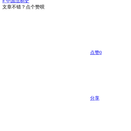
# 中国法制史
文章不错？点个赞呗
点赞
0
分享