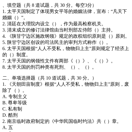
、填空题（共 8 道试题，共 30 分。每空3分）
1. 太平天国制定了体现男女平等的婚姻法律，宣布：“凡天下
婚姻（）”。
2. 清廷在大理院内设立（），作为最高检察机关。
3. 清末成立的修订法律馆由当时刑部左侍郎（）主持。
4. 《陕甘宁边区施政纲领》规定的政权组织原则是（）原则。
5. 陕甘宁边区创设的司法民主的审判方式称作（）。
6. 太平天国根据“人人不受私，物物归上主”原则规定了经济上
的（）制度。
7. 太平天国的纲领性文件有两部《（）》、《（）》。
8. 太平天国的刑罚种类有死刑、（）、（）。
二、单项选择题（共 10 道试题，共 30 分。）
1. 《天朝田亩制度》根据“人人不受私，物物归上主”原则，废
除了（ ）。
A. 专制主义
B. 尊卑等级
C. 私有制
D. 酷刑
2. 南京临时政府制定的《中华民国临时约法》共（ ）章。
A. 五