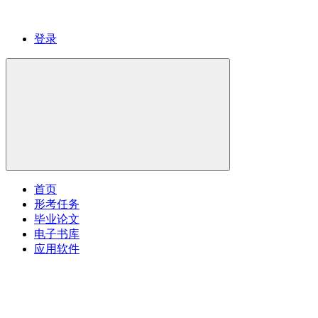
登录
首页
形考任务
毕业论文
电子书库
应用软件