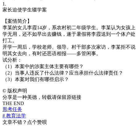
1.
家长迫使学生辍学案
【案情简介】
李某的女儿李霞14岁，系农村初二年级学生。李某认为女孩上
学无用，还不如早出去赚钱，遂于暑假将李霞送到一个体户处
打工。
开学一周后，学校老师、领导、村干部多次家访，李某拒不说
明其女去向，有时还恶语相报——多管闲事。
试分析：
（1）本案中的涉案主体主要有哪些？
（2）当事人违反了什么法律？应当承担什么法律责任？
（3）本案对我们有哪些启示？
©
版权声明
分享是一种美德，转载请保留原链接
THE END
形考任务
# 教育法学
文章不错？点个赞呗