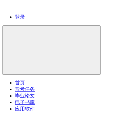
登录
首页
形考任务
毕业论文
电子书库
应用软件