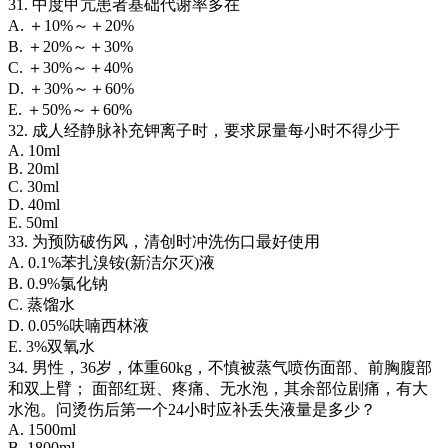
31. 中度甲亢患者基础代谢率多在
A. ＋10%～＋20%
B. ＋20%～＋30%
C. ＋30%～＋40%
D. ＋30%～＋60%
E. ＋50%～＋60%
32. 成人经静脉补充钾离子时，要求尿量每小时不得少于
A. 10ml
B. 20ml
C. 30ml
D. 40ml
E. 50ml
33. 为预防破伤风，清创时冲洗伤口最好使用
A. 0.1%苯扎溴铵(新洁尔灭)液
B. 0.9%氯化钠
C. 蒸馏水
D. 0.05%呋喃西林液
E. 3%双氧水
34. 男性，36岁，体重60kg，不慎被蒸气喷伤面部、前胸腹部
和双上臂； 面部红斑、疼痛、无水泡，其余部位剧痛，有大
水泡。问烫伤后第一个24小时应补丢失液量是多少？
A. 1500ml
B. 1800ml