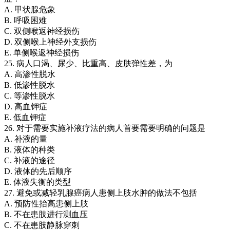
A. 甲状腺危象
B. 呼吸困难
C. 双侧喉返神经损伤
D. 双侧喉上神经外支损伤
E. 单侧喉返神经损伤
25. 病人口渴、尿少、比重高、皮肤弹性差，为
A. 高渗性脱水
B. 低渗性脱水
C. 等渗性脱水
D. 高血钾症
E. 低血钾症
26. 对于需要实施补液疗法的病人首要需要明确的问题是
A. 补液的量
B. 液体的种类
C. 补液的途径
D. 液体的先后顺序
E. 体液失衡的类型
27. 避免或减轻乳腺癌病人患侧上肢水肿的做法不包括
A. 预防性抬高患侧上肢
B. 不在患肢进行测血压
C. 不在患肢静脉穿刺