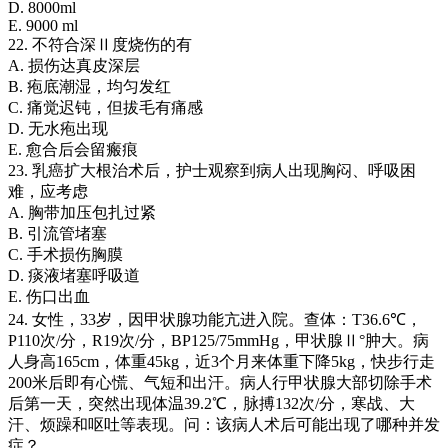
D. 8000ml
E. 9000 ml
22. 不符合深Ⅱ度烧伤的有
A. 损伤达真皮深层
B. 疱底潮湿，均匀发红
C. 痛觉迟钝，但拔毛有痛感
D. 无水疱出现
E. 愈合后会留瘢痕
23. 乳癌扩大根治术后，护士观察到病人出现胸闷、呼吸困
难，应考虑
A. 胸带加压包扎过紧
B. 引流管堵塞
C. 手术损伤胸膜
D. 痰液堵塞呼吸道
E. 伤口出血
24. 女性，33岁，因甲状腺功能亢进入院。查体：T36.6℃，
P110次/分，R19次/分，BP125/75mmHg，甲状腺Ⅱ°肿大。病
人身高165cm，体重45kg，近3个月来体重下降5kg，快步行走
200米后即有心慌、气短和出汗。病人行甲状腺大部切除手术
后第一天，突然出现体温39.2℃，脉搏132次/分，寒战、大
汗、烦躁和呕吐等表现。问：该病人术后可能出现了哪种并发
症？