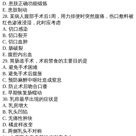
D. 患肢正确功能锻炼
E. 患肢制动
28. 某病人腹部手术后1周，用力排便时突然腹痛，伤口敷料被
红色渗液浸湿，此时应考虑
A. 切口感染
B. 切口裂开
C. 切口血肿
D. 肠破裂
E. 腹腔内出血
29. 胃肠道手术，术前禁食的主要目的是
A. 避免手术困难
B. 避免手术后腹胀
C. 预防麻醉中呕吐造成窒息
D. 防止术后吻合口瘘
E. 早期恢复肠蠕动
30. 乳癌最早出现的症状是
A. 乳房增大
B. 乳头凹陷
C. 无痛性肿块
D. 橘皮样改变
E. 两侧乳头不对称