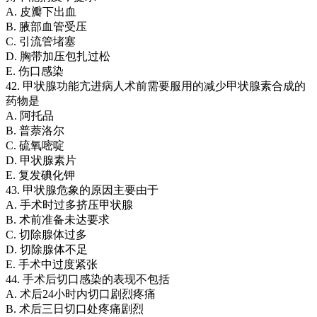
A. 皮瓣下出血
B. 腋部血管受压
C. 引流管堵塞
D. 胸带加压包扎过松
E. 伤口感染
42. 甲状腺功能亢进病人术前需要服用的减少甲状腺素合成的
药物是
A. 阿托品
B. 普萘洛尔
C. 硫氧嘧啶
D. 甲状腺素片
E. 复发碘化钾
43. 甲状腺危象的原因主要由于
A. 手术时过多挤压甲状腺
B. 术前准备未达要求
C. 切除腺体过多
D. 切除腺体不足
E. 手术中过度紧张
44. 手术后切口感染的表现不包括
A. 术后24小时内切口剧烈疼痛
B. 术后三日切口处疼痛剧烈