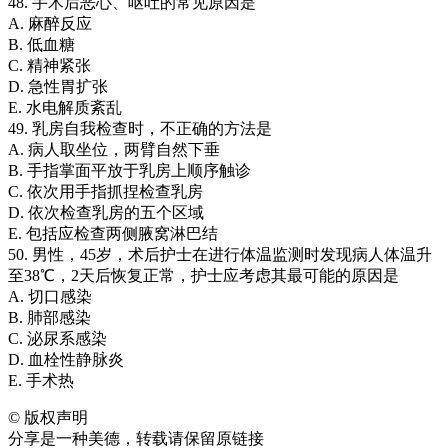
48. 手术后恶心、呕吐的常见原因是
A. 麻醉反应
B. 低血糖
C. 精神紧张
D. 急性胃扩张
E. 水电解质紊乱
49. 乳房自我检查时，不正确的方法是
A. 病人取坐位，两臂自然下垂
B. 手指掌面平放于乳房上顺序触诊
C. 依次用手指抓捏检查乳房
D. 依次检查乳房的五个区域
E. 包括应检查两侧腋窝淋巴结
50. 男性，45岁，术后护士在进行体温监测时发现病人体温升
至38℃，2天后恢复正常，护士应考虑其最可能的原因是
A. 切口感染
B. 肺部感染
C. 泌尿系感染
D. 血栓性静脉炎
E. 手术热
©
版权声明
分享是一种美德，转载请保留原链接