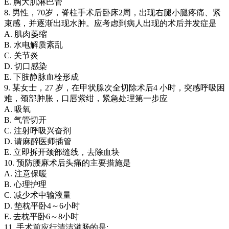
E. 胸大肌淋巴管
8. 男性，70岁，脊柱手术后卧床2周，出现右腿小腿疼痛、紧
束感，并逐渐出现水肿。应考虑到病人出现的术后并发症是
A. 肌肉萎缩
B. 水电解质紊乱
C. 关节炎
D. 切口感染
E. 下肢静脉血栓形成
9. 某女士，27 岁，在甲状腺次全切除术后4 小时，突感呼吸困
难，颈部肿胀，口唇紫绀，紧急处理第一步应
A. 吸氧
B. 气管切开
C. 注射呼吸兴奋剂
D. 请麻醉医师插管
E. 立即拆开颈部缝线，去除血块
10. 预防腰麻术后头痛的主要措施是
A. 注意保暖
B. 心理护理
C. 减少术中输液量
D. 垫枕平卧4～6小时
E. 去枕平卧6～8小时
11. 手术前应行清洁灌肠的是: