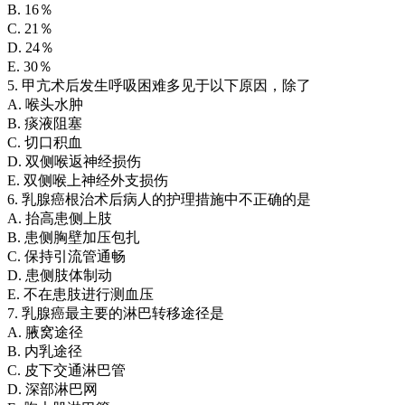
B. 16％
C. 21％
D. 24％
E. 30％
5. 甲亢术后发生呼吸困难多见于以下原因，除了
A. 喉头水肿
B. 痰液阻塞
C. 切口积血
D. 双侧喉返神经损伤
E. 双侧喉上神经外支损伤
6. 乳腺癌根治术后病人的护理措施中不正确的是
A. 抬高患侧上肢
B. 患侧胸壁加压包扎
C. 保持引流管通畅
D. 患侧肢体制动
E. 不在患肢进行测血压
7. 乳腺癌最主要的淋巴转移途径是
A. 腋窝途径
B. 内乳途径
C. 皮下交通淋巴管
D. 深部淋巴网