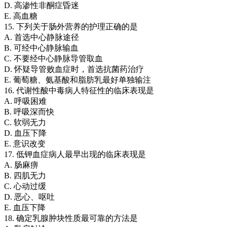
D. 高渗性非酮症昏迷
E. 高血糖
15. 下列关于肠外营养的护理正确的是
A. 首选中心静脉途径
B. 可经中心静脉输血
C. 不要经中心静脉导管取血
D. 怀疑导管败血症时，首选抗菌药治疗
E. 葡萄糖、氨基酸和脂肪乳最好单独输注
16. 代谢性酸中毒病人特征性的临床表现是
A. 呼吸困难
B. 呼吸深而快
C. 软弱无力
D. 血压下降
E. 意识改变
17. 低钾血症病人最早出现的临床表现是
A. 肠麻痹
B. 四肌无力
C. 心动过缓
D. 恶心、呕吐
E. 血压下降
18. 确定乳腺肿块性质最可靠的方法是