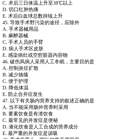
C. 术后三日体温上升至38℃以上
D. 切口红肿热痛
E. 术后白血球总数持续上升
45. 导致手术野污染的途径，应除外
A. 手术器械用品
B. 麻醉器械
C. 手术人员的手臂
D. 病人手术区皮肤
E. 感染病灶或空腔脏器内容物
46. 破伤风病人采用人工冬眠，主要目的是
A. 控制炎症扩散
B. 减少抽搐
C. 便于护理
D. 降低体温
E. 防止合并症发生
47. 以下有关肠内营养支持的叙述正确的是
A. 当不能采用肠外营养时采用
B. 要素饮食是有渣饮食
C. 最常见的并发症是便秘
D. 液化饮食是人工合成的营养成分
E. 最严重的并发症是误吸