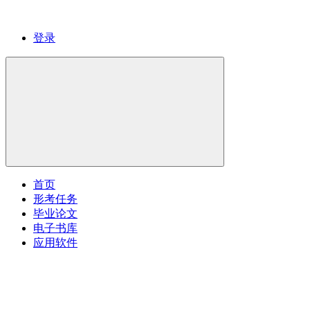
登录
首页
形考任务
毕业论文
电子书库
应用软件