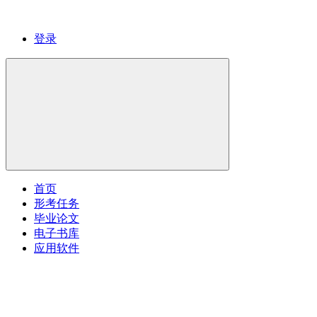
登录
首页
形考任务
毕业论文
电子书库
应用软件