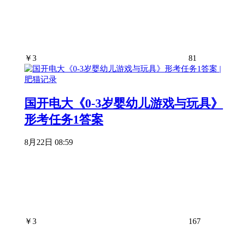
￥
3
81
国开电大《0-3岁婴幼儿游戏与玩具》
形考任务1答案
8月22日 08:59
￥
3
167