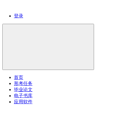
登录
首页
形考任务
毕业论文
电子书库
应用软件